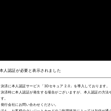
れんのか！
RIZIN師走の超強者祭り
超RIZIN.5 浪速の超復活祭り
超RIZIN
RIZIN WORLD SERIES in KOREA
RIZIN.54
RIZIN
RIZIN.49 】
RIZIN.48
RIZIN.47
RIZIN.46
RIZIN.45
ZIN.38
RIZIN.37
RIZIN.36
RIZIN.35
RIZIN.34
RIZIN
本人認証が必要と表示されました
ZIN.27
RIZIN.26
RIZIN.25
RIZIN.24
RIZIN.23
RIZIN
決済に本人認証サービス「3Dセキュア 2.0」を導入しております。
N.16
RIZIN.15
RIZIN.14
RIZIN.13
RIZIN.12
RIZIN.11
ド決済時に本人認証が発生する場合がございますが、本人認証の方法
ます。
4
RIZIN.3
RIZIN.2
RIZIN.1
TRIGGER 3rd
TRIGGER 
ド発行会社にお問い合わせください。
LANDMARK vol.15
LANDMARK vol.14
LANDMARK vol.13
合でも、お客様のクレジットカードのご利用状況によっては与信が通