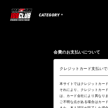
CATEGORY
MATCHES
HOME
TOPICS
MOVIE
IZAの舞
SARABAの宴
平成最後のや
RIZIN男祭り
超RIZIN.3
超RIZIN.2
会費のお支払いについて
RIZIN.50
RIZIN DECADE【 雷神番外地 / 
RIZIN.41
RIZIN.40
RIZIN.39
RI
クレジットカード支払いで
RIZIN.30
RIZIN.29
RIZIN.28
RI
本サイトではクレジットカード
RIZIN.19
RIZIN.18
RIZIN.17
RIZI
それにより、クレジットカー
は、カード会社により異なり
RIZIN.7
RIZIN.6
RIZIN.5
RIZIN.
ご不明な点がある場合はカー
LANDMARK vol.17
LANDMARK vol.16
また、本人認証が完了した場