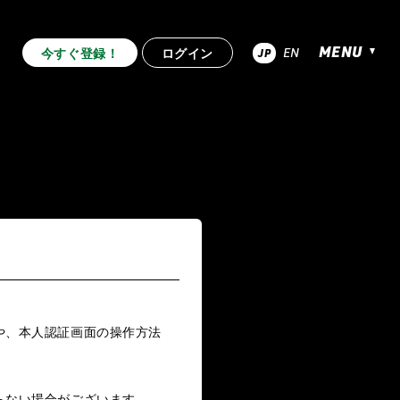
MENU
EN
今すぐ登録！
ログイン
JP
超RIZIN.4 真夏の喧嘩祭り
.53
RIZIN.52
RIZIN.51
RIZIN.44
RIZIN.43
RIZIN.42
.33
RIZIN.32
RIZIN.31
.22
RIZIN.21
RIZIN.20
RIZIN.10
RIZIN.9
RIZIN.8
や、本人認証画面の操作方法
2nd
TRIGGER 1st
LANDMARK vol.12
らない場合がございます。