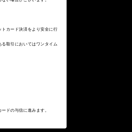
LANDMARK vol.6
LANDMARK vol.5
ットカード決済をより安全に行
ある取引においてはワンタイム
。
カードの与信に進みます。