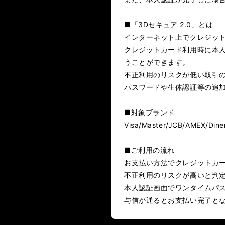
LANDMARK vol.11
LANDMARK vol.10
■「3Dセキュア 2.0」とは
LANDMARK vol.4
LANDMARK vol.3
インターネット上でクレジッ
クレジットカード利用時に本
うことができます。
不正利用のリスクが低い取引
パスワードや生体認証等の追
■対象ブランド
Visa/Master/JCB/AMEX/Dine
■ご利用の流れ
お支払い方法でクレジットカ
不正利用のリスクが高いと判
本人認証画面でワンタイムパ
与信が通るとお支払い完了と