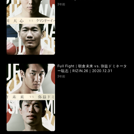
RIZIN.50
RIZIN DECADE【 雷神番外地 / RIZIN.49 】
3年前
RIZIN.48
RIZIN.47
RIZIN.46
RIZIN.45
RIZIN.44
RIZIN.43
RIZIN.42
RIZIN.41
RIZIN.40
RIZIN.39
RIZIN.38
RIZIN.37
RIZIN.36
RIZIN.35
RIZIN.34
RIZIN.33
Full Fight｜朝倉未来 vs. 弥益ドミネータ
ー聡志｜RIZIN.26｜2020.12.31
RIZIN.32
RIZIN.31
RIZIN.30
RIZIN.29
3年前
RIZIN.28
RIZIN.27
RIZIN.26
RIZIN.25
RIZIN.24
RIZIN.23
RIZIN.22
RIZIN.21
RIZIN.20
RIZIN.19
RIZIN.18
RIZIN.17
RIZIN.16