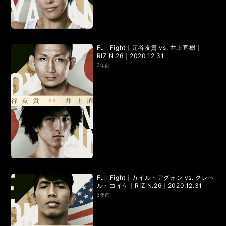
LANDMARK vol.7
LANDMARK vol.6
LANDMARK vol.5
LANDMARK vol.4
Full Fight｜元谷友貴 vs. 井上直樹｜
LANDMARK vol.3
LANDMARK vol.2
RIZIN.26｜2020.12.31
3年前
LANDMARK vol.1
HOME
TOPICS
MOVIE
Full Fight｜カイル・アグォン vs. クレベ
ル・コイケ｜RIZIN.26｜2020.12.31
3年前