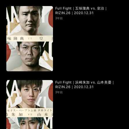
RIZIN.15
RIZIN.14
RIZIN.13
RIZIN.12
RIZIN.11
Full Fight｜五味隆典 vs. 皇治｜
RIZIN.26｜2020.12.31
RIZIN.10
RIZIN.9
RIZIN.8
RIZIN.7
RIZIN.6
3年前
RIZIN.5
RIZIN.4
RIZIN.3
RIZIN.2
RIZIN.1
TRIGGER 3rd
TRIGGER 2nd
TRIGGER 1st
LANDMARK vol.17
LANDMARK vol.16
LANDMARK vol.15
LANDMARK vol.14
Full Fight｜浜崎朱加 vs. 山本美憂｜
RIZIN.26｜2020.12.31
LANDMARK vol.13
LANDMARK vol.12
3年前
LANDMARK vol.11
LANDMARK vol.10
LANDMARK vol.9
LANDMARK vol.8