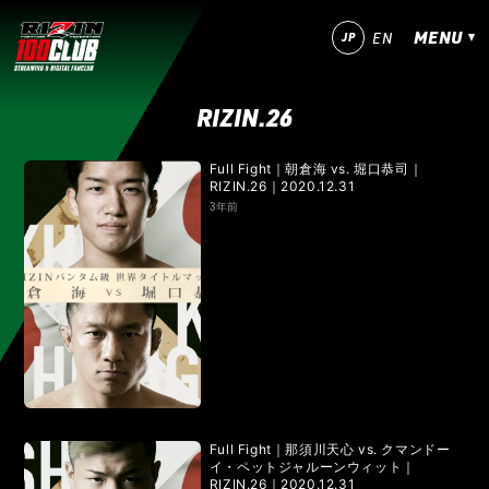
MENU
JP
EN
RIZIN.26
今すぐ登録！
ログイン
Full Fight｜朝倉海 vs. 堀口恭司｜
RIZIN.26｜2020.12.31
MATCHES
3年前
IZAの舞
SARABAの宴
平成最後のやれんのか！
RIZIN師走の超強者祭り
超RIZIN.5 浪速の超復活祭り
超RIZIN.4 真夏の喧嘩祭り
RIZIN男祭り
超RIZIN.3
超RIZIN.2
超RIZIN
RIZIN WORLD SERIES in KOREA
RIZIN.54
RIZIN.53
RIZIN.52
RIZIN.51
Full Fight｜那須川天心 vs. クマンドー
イ・ペットジャルーンウィット｜
RIZIN.26｜2020.12.31