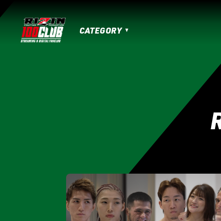
CATEGORY
MATCHES
HOME
TOPICS
MOVIE
IZAの舞
SARABAの宴
平成最後のや
RIZIN男祭り
超RIZIN.3
超RIZIN.2
RIZIN.50
RIZIN DECADE【 雷神番外地 / 
RIZIN.41
RIZIN.40
RIZIN.39
RI
RIZIN.30
RIZIN.29
RIZIN.28
RI
RIZIN.19
RIZIN.18
RIZIN.17
RIZI
RIZIN.7
RIZIN.6
RIZIN.5
RIZIN.
LANDMARK vol.17
LANDMARK vol.16