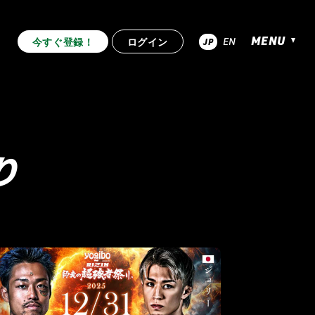
MENU
EN
今すぐ登録！
ログイン
JP
超RIZIN.4 真夏の喧嘩祭り
.53
RIZIN.52
RIZIN.51
り
RIZIN.44
RIZIN.43
RIZIN.42
.33
RIZIN.32
RIZIN.31
.22
RIZIN.21
RIZIN.20
RIZIN.10
RIZIN.9
RIZIN.8
2nd
TRIGGER 1st
LANDMARK vol.12