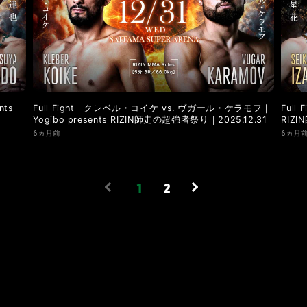
nts
Full Fight｜クレベル・コイケ vs. ヴガール・ケラモフ｜
Full
Yogibo presents RIZIN師走の超強者祭り｜2025.12.31
RIZ
6ヵ月前
6ヵ月
1
2