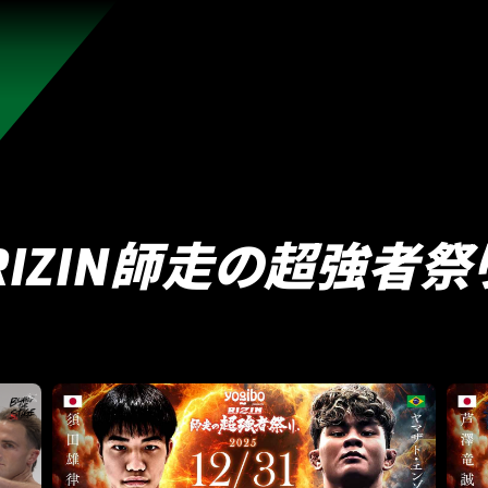
れんのか！
RIZIN師走の超強者祭り
超RIZIN.5 浪速の超復活祭り
超RIZIN
RIZIN WORLD SERIES in KOREA
RIZIN.54
RIZIN
RIZIN師走の超強者祭
RIZIN.49 】
RIZIN.48
RIZIN.47
RIZIN.46
RIZIN.45
ZIN.38
RIZIN.37
RIZIN.36
RIZIN.35
RIZIN.34
RIZIN
ZIN.27
RIZIN.26
RIZIN.25
RIZIN.24
RIZIN.23
RIZIN
N.16
RIZIN.15
RIZIN.14
RIZIN.13
RIZIN.12
RIZIN.11
4
RIZIN.3
RIZIN.2
RIZIN.1
TRIGGER 3rd
TRIGGER 
LANDMARK vol.15
LANDMARK vol.14
LANDMARK vol.13