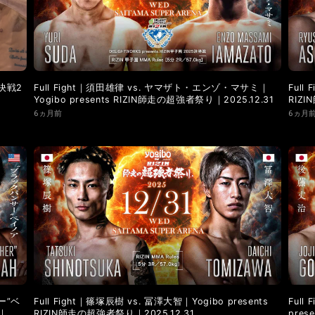
LANDMARK vol.9
LANDMARK vol.8
LANDMARK vol.7
LANDMARK vol.2
LANDMARK vol.1
 決戦2
Full Fight｜須田雄律 vs. ヤマザト・エンゾ・マサミ｜
Full
Yogibo presents RIZIN師走の超強者祭り｜2025.12.31
RIZ
6ヵ月前
6ヵ月
サー”ベ
Full Fight｜篠塚辰樹 vs. 冨澤大智｜Yogibo presents
Full
り｜
RIZIN師走の超強者祭り｜2025.12.31
pres