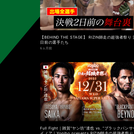
LANDMARK vol.11
LANDMARK vol.10
LANDMARK vol.4
LANDMARK vol.3
【BEHIND THE STAGE】 RIZIN師走の超強者祭り
日前の選手たち
6ヵ月前
Full Fight｜雑賀“ヤン坊”達也 vs. “ブラックパン
イノア｜Yogibo presents RIZIN師走の超強者祭