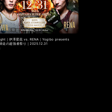
 Fight｜伊澤星花 vs. RENA｜Yogibo presents
IN師走の超強者祭り｜2025.12.31
前