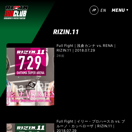
MENU
JP
EN
RIZIN.11
今すぐ登録！
ログイン
Full Fight｜浅倉カンナ vs. RENA｜
RIZIN.11｜2018.07.29
MATCHES
2年前
IZAの舞
SARABAの宴
平成最後のやれんのか！
RIZIN師走の超強者祭り
超RIZIN.5 浪速の超復活祭り
超RIZIN.4 真夏の喧嘩祭り
RIZIN男祭り
超RIZIN.3
超RIZIN.2
超RIZIN
RIZIN WORLD SERIES in KOREA
RIZIN.54
RIZIN.53
RIZIN.52
RIZIN.51
Full Fight｜イリー・プロハースカ vs. ブ
ルーノ・カッペローザ｜RIZIN.11｜
2018.07.29