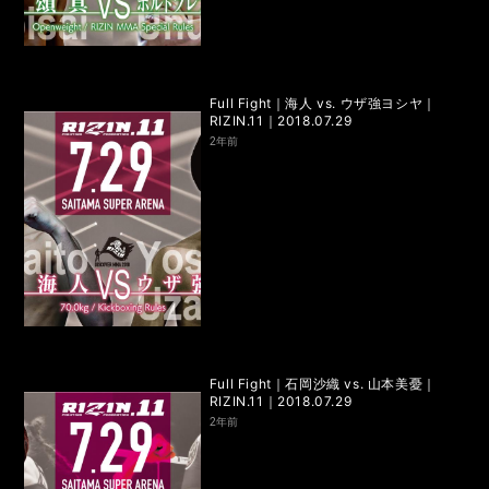
LANDMARK vol.7
LANDMARK vol.6
LANDMARK vol.5
LANDMARK vol.4
Full Fight｜海人 vs. ウザ強ヨシヤ｜
LANDMARK vol.3
LANDMARK vol.2
RIZIN.11｜2018.07.29
2年前
LANDMARK vol.1
HOME
TOPICS
MOVIE
Full Fight｜石岡沙織 vs. 山本美憂｜
RIZIN.11｜2018.07.29
2年前