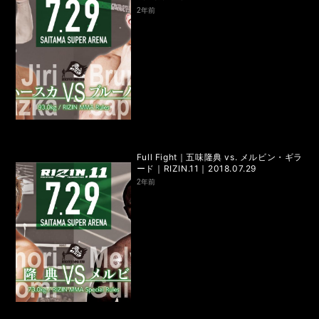
RIZIN.50
RIZIN DECADE【 雷神番外地 / RIZIN.49 】
2年前
RIZIN.48
RIZIN.47
RIZIN.46
RIZIN.45
RIZIN.44
RIZIN.43
RIZIN.42
RIZIN.41
RIZIN.40
RIZIN.39
RIZIN.38
RIZIN.37
RIZIN.36
RIZIN.35
RIZIN.34
RIZIN.33
Full Fight｜五味隆典 vs. メルビン・ギラ
ード｜RIZIN.11｜2018.07.29
RIZIN.32
RIZIN.31
RIZIN.30
RIZIN.29
2年前
RIZIN.28
RIZIN.27
RIZIN.26
RIZIN.25
RIZIN.24
RIZIN.23
RIZIN.22
RIZIN.21
RIZIN.20
RIZIN.19
RIZIN.18
RIZIN.17
RIZIN.16