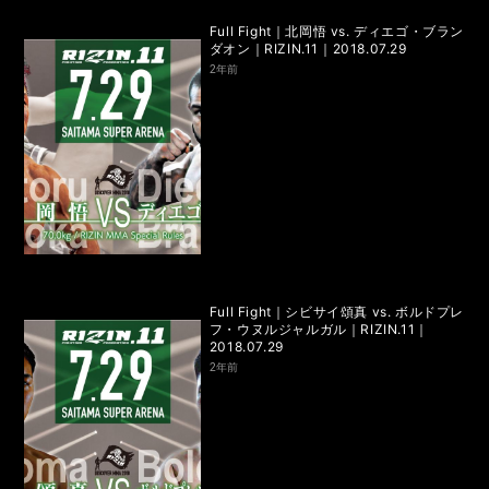
RIZIN.15
RIZIN.14
RIZIN.13
RIZIN.12
RIZIN.11
Full Fight｜北岡悟 vs. ディエゴ・ブラン
ダオン｜RIZIN.11｜2018.07.29
RIZIN.10
RIZIN.9
RIZIN.8
RIZIN.7
RIZIN.6
2年前
RIZIN.5
RIZIN.4
RIZIN.3
RIZIN.2
RIZIN.1
TRIGGER 3rd
TRIGGER 2nd
TRIGGER 1st
LANDMARK vol.17
LANDMARK vol.16
LANDMARK vol.15
LANDMARK vol.14
Full Fight｜シビサイ頌真 vs. ボルドプレ
フ・ウヌルジャルガル｜RIZIN.11｜
LANDMARK vol.13
LANDMARK vol.12
2018.07.29
2年前
LANDMARK vol.11
LANDMARK vol.10
LANDMARK vol.9
LANDMARK vol.8