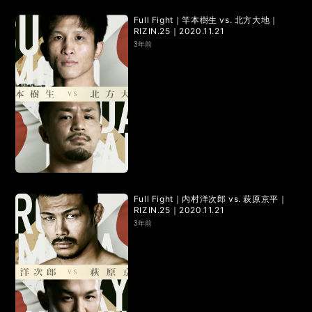
RIZIN.15
RIZIN.14
RIZIN.13
RIZIN.12
RIZIN.11
Full Fight｜竿本樹生 vs. 北方大地｜
RIZIN.25｜2020.11.21
RIZIN.10
RIZIN.9
RIZIN.8
RIZIN.7
RIZIN.6
3年前
RIZIN.5
RIZIN.4
RIZIN.3
RIZIN.2
RIZIN.1
TRIGGER 3rd
TRIGGER 2nd
TRIGGER 1st
LANDMARK vol.17
LANDMARK vol.16
LANDMARK vol.15
LANDMARK vol.14
Full Fight｜内村洋次郎 vs. 萩原京平｜
RIZIN.25｜2020.11.21
LANDMARK vol.13
LANDMARK vol.12
3年前
LANDMARK vol.11
LANDMARK vol.10
LANDMARK vol.9
LANDMARK vol.8