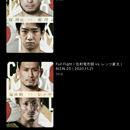
RIZIN.50
RIZIN DECADE【 雷神番外地 / RIZIN.49 】
RIZIN.48
RIZIN.47
RIZIN.46
RIZIN.45
RIZIN.44
RIZIN.43
RIZIN.42
RIZIN.41
RIZIN.40
RIZIN.39
RIZIN.38
RIZIN.37
RIZIN.36
RIZIN.35
RIZIN.34
RIZIN.33
Full Fight｜住村竜市朗 vs. レッツ豪太｜
RIZIN.25｜2020.11.21
RIZIN.32
RIZIN.31
RIZIN.30
RIZIN.29
3年前
RIZIN.28
RIZIN.27
RIZIN.26
RIZIN.25
RIZIN.24
RIZIN.23
RIZIN.22
RIZIN.21
RIZIN.20
RIZIN.19
RIZIN.18
RIZIN.17
RIZIN.16