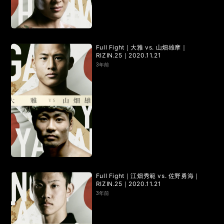
LANDMARK vol.7
LANDMARK vol.6
LANDMARK vol.5
LANDMARK vol.4
Full Fight｜大雅 vs. 山畑雄摩｜
LANDMARK vol.3
LANDMARK vol.2
RIZIN.25｜2020.11.21
3年前
LANDMARK vol.1
HOME
TOPICS
MOVIE
Full Fight｜江畑秀範 vs. 佐野勇海｜
RIZIN.25｜2020.11.21
3年前