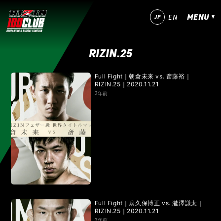
MENU
JP
EN
RIZIN.25
今すぐ登録！
ログイン
Full Fight｜朝倉未来 vs. 斎藤裕｜
RIZIN.25｜2020.11.21
MATCHES
3年前
IZAの舞
SARABAの宴
平成最後のやれんのか！
RIZIN師走の超強者祭り
超RIZIN.5 浪速の超復活祭り
超RIZIN.4 真夏の喧嘩祭り
RIZIN男祭り
超RIZIN.3
超RIZIN.2
超RIZIN
RIZIN WORLD SERIES in KOREA
RIZIN.54
RIZIN.53
RIZIN.52
RIZIN.51
Full Fight｜扇久保博正 vs. 瀧澤謙太｜
RIZIN.25｜2020.11.21
3年前