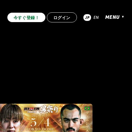
MENU
EN
今すぐ登録！
ログイン
JP
超RIZIN.4 真夏の喧嘩祭り
.53
RIZIN.52
RIZIN.51
RIZIN.44
RIZIN.43
RIZIN.42
.33
RIZIN.32
RIZIN.31
.22
RIZIN.21
RIZIN.20
RIZIN.10
RIZIN.9
RIZIN.8
2nd
TRIGGER 1st
LANDMARK vol.12