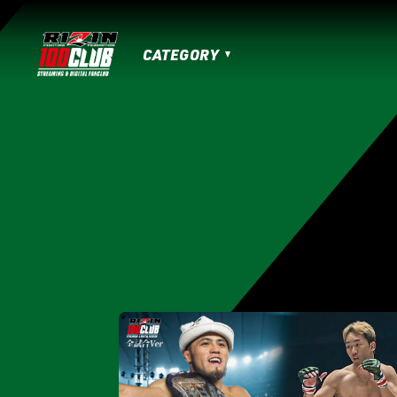
CATEGORY
MATCHES
HOME
TOPICS
MOVIE
IZAの舞
SARABAの宴
平成最後のや
RIZIN男祭り
超RIZIN.3
超RIZIN.2
RIZIN.50
RIZIN DECADE【 雷神番外地 / 
RIZIN.41
RIZIN.40
RIZIN.39
RI
RIZIN.30
RIZIN.29
RIZIN.28
RI
RIZIN.19
RIZIN.18
RIZIN.17
RIZI
RIZIN.7
RIZIN.6
RIZIN.5
RIZIN.
LANDMARK vol.17
LANDMARK vol.16