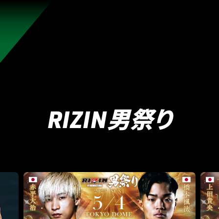
れんのか！
RIZIN師走の超強者祭り
超RIZIN.5 浪速の超復活祭り
超RIZIN
RIZIN WORLD SERIES in KOREA
RIZIN.54
RIZIN
RIZIN男祭り
RIZIN.49 】
RIZIN.48
RIZIN.47
RIZIN.46
RIZIN.45
ZIN.38
RIZIN.37
RIZIN.36
RIZIN.35
RIZIN.34
RIZIN
ZIN.27
RIZIN.26
RIZIN.25
RIZIN.24
RIZIN.23
RIZIN
N.16
RIZIN.15
RIZIN.14
RIZIN.13
RIZIN.12
RIZIN.11
4
RIZIN.3
RIZIN.2
RIZIN.1
TRIGGER 3rd
TRIGGER 
LANDMARK vol.15
LANDMARK vol.14
LANDMARK vol.13