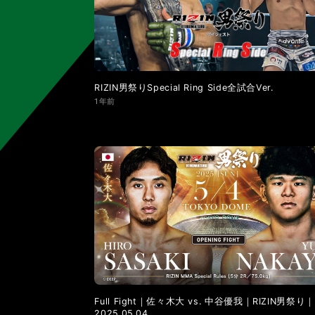
LANDMARK vol.11
LANDMARK vol.10
LANDMARK vol.4
LANDMARK vol.3
RIZIN男祭りSpecial Ring Side全試合Ver.
1年前
Full Fight｜佐々木大 vs. 中谷優我｜RIZIN男祭り｜
2025.05.04