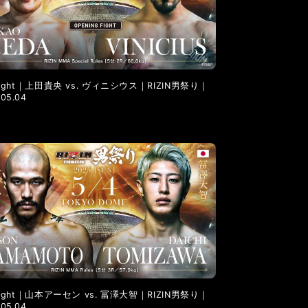
LANDMARK vol.6
LANDMARK vol.5
l Fight｜上田貴央 vs. ヴィニシウス｜RIZIN男祭り｜
.05.04
l Fight｜山本アーセン vs. 冨澤大智｜RIZIN男祭り｜
.05.04