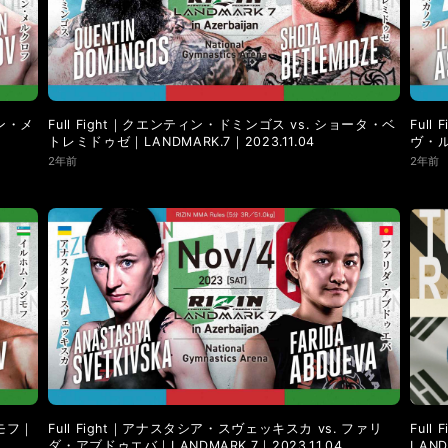
LANDMARK vol.9
LANDMARK vol.8
LANDMARK vol.7
LANDMARK vol.2
LANDMARK vol.1
ィン・メ
Full Fight｜クエンティン・ドミンゴス vs. ショータ・ベ
Ful
トレミドゥゼ｜LANDMARK.7｜2023.11.04
ヴ・ル
2年前
2年前
ジモフ｜
Full Fight｜アナスタシア・スヴェッキスカ vs. ファリ
Ful
ダ・アブドゥエバ｜LANDMARK.7｜2023.11.04
LAND