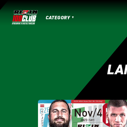
CATEGORY
MATCHES
HOME
TOPICS
MOVIE
IZAの舞
SARABAの宴
平成最後のや
RIZIN男祭り
超RIZIN.3
超RIZIN.2
LA
RIZIN.50
RIZIN DECADE【 雷神番外地 / 
RIZIN.41
RIZIN.40
RIZIN.39
RI
RIZIN.30
RIZIN.29
RIZIN.28
RI
RIZIN.19
RIZIN.18
RIZIN.17
RIZI
RIZIN.7
RIZIN.6
RIZIN.5
RIZIN.
LANDMARK vol.17
LANDMARK vol.16