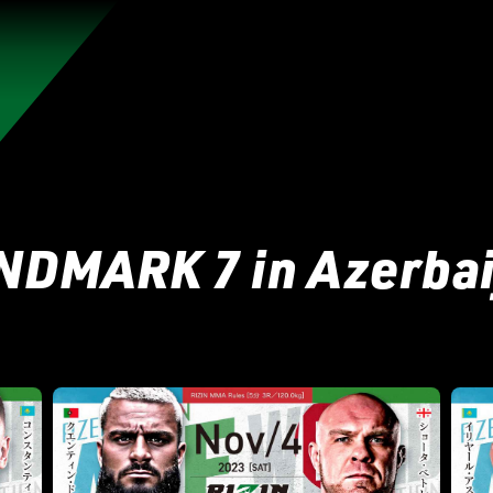
れんのか！
RIZIN師走の超強者祭り
超RIZIN.5 浪速の超復活祭り
超RIZIN
RIZIN WORLD SERIES in KOREA
RIZIN.54
RIZIN
NDMARK 7 in Azerbai
RIZIN.49 】
RIZIN.48
RIZIN.47
RIZIN.46
RIZIN.45
ZIN.38
RIZIN.37
RIZIN.36
RIZIN.35
RIZIN.34
RIZIN
ZIN.27
RIZIN.26
RIZIN.25
RIZIN.24
RIZIN.23
RIZIN
N.16
RIZIN.15
RIZIN.14
RIZIN.13
RIZIN.12
RIZIN.11
4
RIZIN.3
RIZIN.2
RIZIN.1
TRIGGER 3rd
TRIGGER 
LANDMARK vol.15
LANDMARK vol.14
LANDMARK vol.13