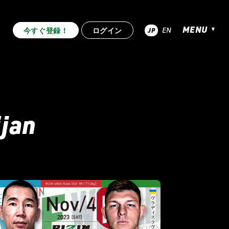
MENU
EN
今すぐ登録！
ログイン
JP
超RIZIN.4 真夏の喧嘩祭り
.53
RIZIN.52
RIZIN.51
jan
RIZIN.44
RIZIN.43
RIZIN.42
.33
RIZIN.32
RIZIN.31
.22
RIZIN.21
RIZIN.20
RIZIN.10
RIZIN.9
RIZIN.8
2nd
TRIGGER 1st
LANDMARK vol.12