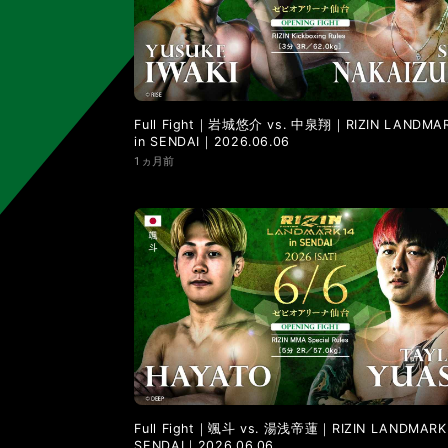
LANDMARK vol.11
LANDMARK vol.10
LANDMARK vol.4
LANDMARK vol.3
Full Fight｜岩城悠介 vs. 中泉翔｜RIZIN LANDMAR
in SENDAI｜2026.06.06
1ヵ月前
Full Fight｜颯斗 vs. 湯浅帝蓮｜RIZIN LANDMARK 
SENDAI｜2026.06.06