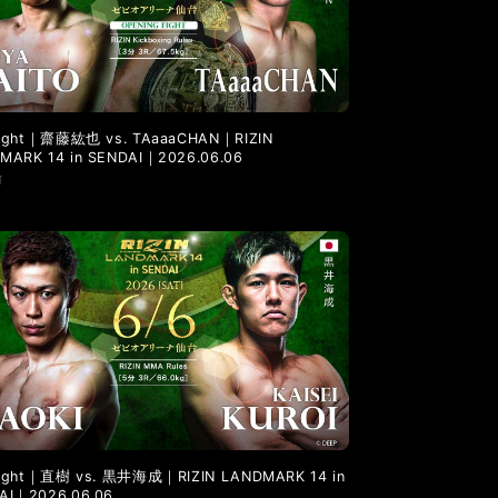
LANDMARK vol.6
LANDMARK vol.5
 Fight｜齋藤紘也 vs. TAaaaCHAN｜RIZIN
MARK 14 in SENDAI｜2026.06.06
前
 Fight｜直樹 vs. 黒井海成｜RIZIN LANDMARK 14 in
AI｜2026.06.06