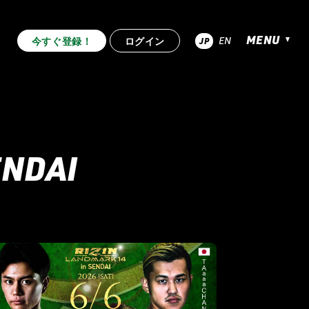
MENU
EN
今すぐ登録！
ログイン
JP
超RIZIN.4 真夏の喧嘩祭り
.53
RIZIN.52
RIZIN.51
ENDAI
RIZIN.44
RIZIN.43
RIZIN.42
.33
RIZIN.32
RIZIN.31
.22
RIZIN.21
RIZIN.20
RIZIN.10
RIZIN.9
RIZIN.8
2nd
TRIGGER 1st
LANDMARK vol.12