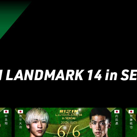
れんのか！
RIZIN師走の超強者祭り
超RIZIN.5 浪速の超復活祭り
超RIZIN
RIZIN WORLD SERIES in KOREA
RIZIN.54
RIZIN
N LANDMARK 14 in S
RIZIN.49 】
RIZIN.48
RIZIN.47
RIZIN.46
RIZIN.45
ZIN.38
RIZIN.37
RIZIN.36
RIZIN.35
RIZIN.34
RIZIN
ZIN.27
RIZIN.26
RIZIN.25
RIZIN.24
RIZIN.23
RIZIN
N.16
RIZIN.15
RIZIN.14
RIZIN.13
RIZIN.12
RIZIN.11
4
RIZIN.3
RIZIN.2
RIZIN.1
TRIGGER 3rd
TRIGGER 
LANDMARK vol.15
LANDMARK vol.14
LANDMARK vol.13