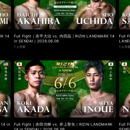
LANDMARK vol.9
LANDMARK vol.8
LANDMARK vol.7
LANDMARK vol.2
LANDMARK vol.1
K 14
Full Fight｜赤平大治 vs. 内田晶｜RIZIN LANDMARK 14
Full
in SENDAI｜2026.06.06
LAND
1ヵ月前
1ヵ月
14 in
Full Fight｜赤田功輝 vs. 井上聖矢｜RIZIN LANDMARK
Full
14 in SENDAI｜2026.06.06
SEND