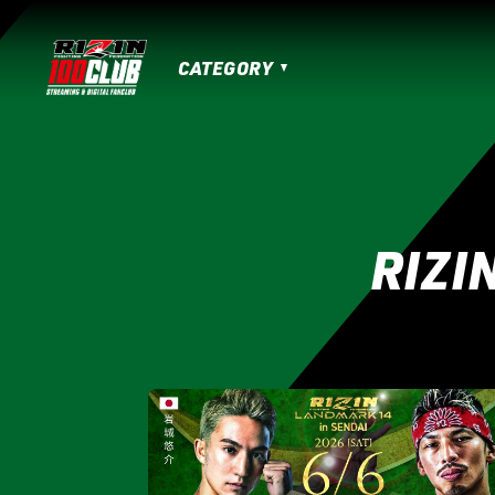
CATEGORY
MATCHES
HOME
TOPICS
MOVIE
IZAの舞
SARABAの宴
平成最後のや
RIZIN男祭り
超RIZIN.3
超RIZIN.2
RIZI
RIZIN.50
RIZIN DECADE【 雷神番外地 / 
RIZIN.41
RIZIN.40
RIZIN.39
RI
RIZIN.30
RIZIN.29
RIZIN.28
RI
RIZIN.19
RIZIN.18
RIZIN.17
RIZI
RIZIN.7
RIZIN.6
RIZIN.5
RIZIN.
LANDMARK vol.17
LANDMARK vol.16