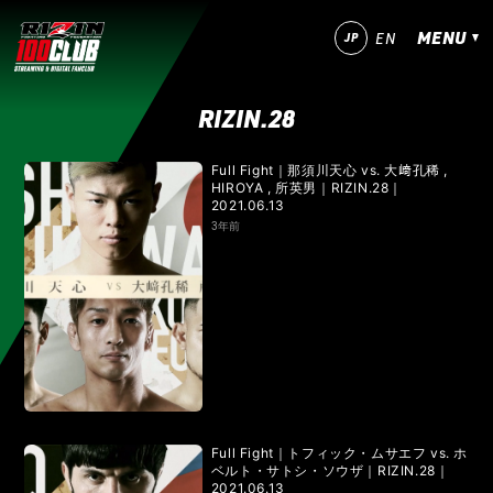
MENU
JP
EN
RIZIN.28
今すぐ登録！
ログイン
Full Fight｜那須川天心 vs. 大﨑孔稀 ,
HIROYA , 所英男｜RIZIN.28｜
MATCHES
2021.06.13
3年前
IZAの舞
SARABAの宴
平成最後のやれんのか！
RIZIN師走の超強者祭り
超RIZIN.5 浪速の超復活祭り
超RIZIN.4 真夏の喧嘩祭り
RIZIN男祭り
超RIZIN.3
超RIZIN.2
超RIZIN
RIZIN WORLD SERIES in KOREA
RIZIN.54
RIZIN.53
RIZIN.52
RIZIN.51
Full Fight｜トフィック・ムサエフ vs. ホ
ベルト・サトシ・ソウザ｜RIZIN.28｜
2021.06.13