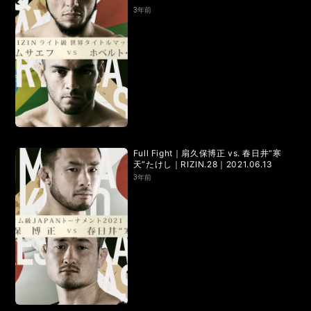
RIZIN.50
RIZIN DECADE【 雷神番外地 / RIZIN.49 】
3年前
RIZIN.48
RIZIN.47
RIZIN.46
RIZIN.45
RIZIN.44
RIZIN.43
RIZIN.42
RIZIN.41
RIZIN.40
RIZIN.39
RIZIN.38
RIZIN.37
RIZIN.36
RIZIN.35
RIZIN.34
RIZIN.33
Full Fight｜扇久保博正 vs. 春日井“寒
天”たけし｜RIZIN.28｜2021.06.13
RIZIN.32
RIZIN.31
RIZIN.30
RIZIN.29
3年前
RIZIN.28
RIZIN.27
RIZIN.26
RIZIN.25
RIZIN.24
RIZIN.23
RIZIN.22
RIZIN.21
RIZIN.20
RIZIN.19
RIZIN.18
RIZIN.17
RIZIN.16