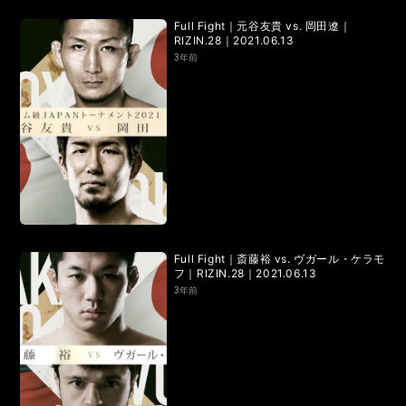
RIZIN.15
RIZIN.14
RIZIN.13
RIZIN.12
RIZIN.11
Full Fight｜元谷友貴 vs. 岡田遼｜
RIZIN.28｜2021.06.13
RIZIN.10
RIZIN.9
RIZIN.8
RIZIN.7
RIZIN.6
3年前
RIZIN.5
RIZIN.4
RIZIN.3
RIZIN.2
RIZIN.1
TRIGGER 3rd
TRIGGER 2nd
TRIGGER 1st
LANDMARK vol.17
LANDMARK vol.16
LANDMARK vol.15
LANDMARK vol.14
Full Fight｜斎藤裕 vs. ヴガール・ケラモ
フ｜RIZIN.28｜2021.06.13
LANDMARK vol.13
LANDMARK vol.12
3年前
LANDMARK vol.11
LANDMARK vol.10
LANDMARK vol.9
LANDMARK vol.8