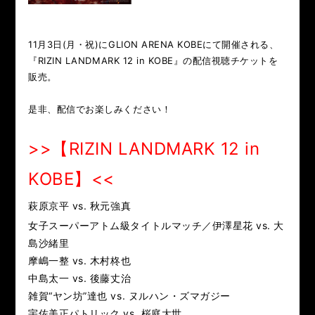
RIZIN.50
RIZIN DECADE【 雷神番外地 / RIZIN.49 】
RIZIN.48
RIZIN.47
RIZIN.46
RIZIN.45
11月3日(月・祝)にGLION ARENA KOBEにて開催される、
『RIZIN LANDMARK 12 in KOBE』の配信視聴チケットを
RIZIN.44
RIZIN.43
RIZIN.42
RIZIN.41
販売。
是非、配信でお楽しみください！
RIZIN.40
RIZIN.39
RIZIN.38
RIZIN.37
>>【RIZIN LANDMARK 12 in
RIZIN.36
RIZIN.35
RIZIN.34
RIZIN.33
KOBE】
<<
RIZIN.32
RIZIN.31
RIZIN.30
RIZIN.29
萩原京平 vs. 秋元強真
RIZIN.28
RIZIN.27
RIZIN.26
RIZIN.25
女子スーパーアトム級タイトルマッチ／伊澤星花 vs. 大
島沙緒里
RIZIN.24
RIZIN.23
RIZIN.22
RIZIN.21
摩嶋一整 vs. 木村柊也
中島太一 vs. 後藤丈治
RIZIN.20
RIZIN.19
RIZIN.18
RIZIN.17
RIZIN.16
雑賀“ヤン坊”達也 vs. ヌルハン・ズマガジー
宇佐美正パトリック vs. 桜庭大世