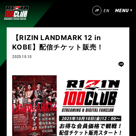
MENU
JP
EN
今すぐ登録！
ログイン
【RIZIN LANDMARK 12 in
KOBE】配信チケット販売！
MATCHES
2025.10.10
IZAの舞
SARABAの宴
平成最後のやれんのか！
RIZIN師走の超強者祭り
超RIZIN.5 浪速の超復活祭り
超RIZIN.4 真夏の喧嘩祭り
RIZIN男祭り
超RIZIN.3
超RIZIN.2
超RIZIN
RIZIN WORLD SERIES in KOREA
RIZIN.54
RIZIN.53
RIZIN.52
RIZIN.51