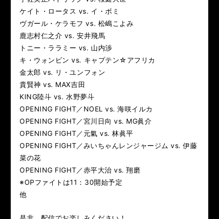
RIZIN.15
RIZIN.14
RIZIN.13
RIZIN.12
RIZIN.11
ケイト・ロータス vs. イ・ボミ
ヴガール・ケラモフ vs. 松嶋こよみ
RIZIN.10
RIZIN.9
RIZIN.8
RIZIN.7
RIZIN.6
鹿志村仁之介 vs. 安井飛馬
トニー・ララミー vs. 山内渉
RIZIN.5
RIZIN.4
RIZIN.3
RIZIN.2
RIZIN.1
キ・ウォンビン vs. キャプテン☆アフリカ
金太郎 vs. リ・ユンフォン
TRIGGER 3rd
TRIGGER 2nd
TRIGGER 1st
貴賢神 vs. MAX吉田
KING陸斗 vs. 水野夢斗
LANDMARK vol.17
LANDMARK vol.16
OPENING FIGHT／NOEL vs. 海咲イルカ
OPENING FIGHT／宮川日向 vs. MG眞介
LANDMARK vol.15
LANDMARK vol.14
OPENING FIGHT／元氣 vs. 林眞平
OPENING FIGHT／みいちゃんレンジャージム vs. 伊藤
LANDMARK vol.13
LANDMARK vol.12
菜の花
OPENING FIGHT／赤平大治 vs. 翔磨
LANDMARK vol.11
LANDMARK vol.10
※OPファイトは11：30開始予定
他
LANDMARK vol.9
LANDMARK vol.8
是非、配信でお楽しみください！