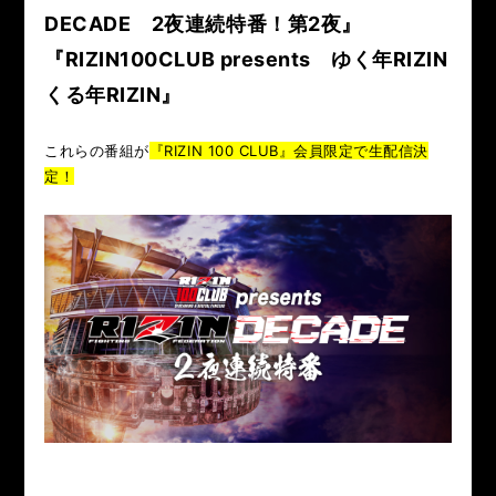
RIZIN.50
RIZIN DECADE【 雷神番外地 / RIZIN.49 】
DECADE 2夜連続特番！第2夜』
『RIZIN100CLUB presents ゆく年RIZIN
RIZIN.48
RIZIN.47
RIZIN.46
RIZIN.45
くる年RIZIN』
RIZIN.44
RIZIN.43
RIZIN.42
RIZIN.41
これらの番組が
『RIZIN 100 CLUB』会員限定で生配信決
RIZIN.40
RIZIN.39
RIZIN.38
RIZIN.37
定！
RIZIN.36
RIZIN.35
RIZIN.34
RIZIN.33
RIZIN.32
RIZIN.31
RIZIN.30
RIZIN.29
RIZIN.28
RIZIN.27
RIZIN.26
RIZIN.25
RIZIN.24
RIZIN.23
RIZIN.22
RIZIN.21
RIZIN.20
RIZIN.19
RIZIN.18
RIZIN.17
RIZIN.16