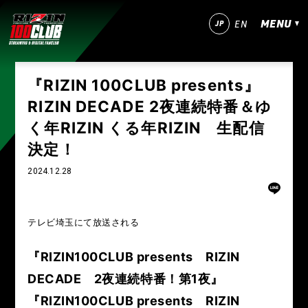
MENU
JP
EN
今すぐ登録！
ログイン
『RIZIN 100CLUB presents』
RIZIN DECADE 2夜連続特番＆ゆ
MATCHES
く年RIZIN くる年RIZIN 生配信
IZAの舞
SARABAの宴
平成最後のやれんのか！
決定！
2024.12.28
RIZIN師走の超強者祭り
超RIZIN.5 浪速の超復活祭り
超RIZIN.4 真夏の喧嘩祭り
RIZIN男祭り
超RIZIN.3
テレビ埼玉にて放送される
超RIZIN.2
超RIZIN
RIZIN WORLD SERIES in KOREA
『RIZIN100CLUB presents RIZIN
DECADE 2夜連続特番！第1夜』
RIZIN.54
RIZIN.53
RIZIN.52
RIZIN.51
『RIZIN100CLUB presents RIZIN