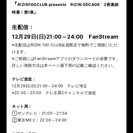
RIZIN.15
RIZIN.14
RIZIN.13
RIZIN.12
RIZIN.11
『
RIZIN100CLUB presents RIZIN DECADE 2夜連続
特番！第1夜』
RIZIN.10
RIZIN.9
RIZIN.8
RIZIN.7
RIZIN.6
生配信：
RIZIN.5
RIZIN.4
RIZIN.3
RIZIN.2
RIZIN.1
12月29日(日)21:00～24:00
FanStream
※生配信はRIZIN 100 CLUB会員限定で無料でご視聴いただ
TRIGGER 3rd
TRIGGER 2nd
TRIGGER 1st
けます。
※ご視聴にはFanStreamアプリのダウンロードが必要です。
LANDMARK vol.17
LANDMARK vol.16
詳しい視聴方法は本ページ最下部の記載ご確認ください。
LANDMARK vol.15
LANDMARK vol.14
テレビ放送：
12月29日(日)21:00～24:00 テレビ埼玉
LANDMARK vol.13
LANDMARK vol.12
※22:30～23:00 テレ玉第2チャンネルで放送
LANDMARK vol.11
LANDMARK vol.10
ネット局：
➀サンテレビ：21:00～21:54
LANDMARK vol.9
LANDMARK vol.8
➁東京MX２：22:00～24:00