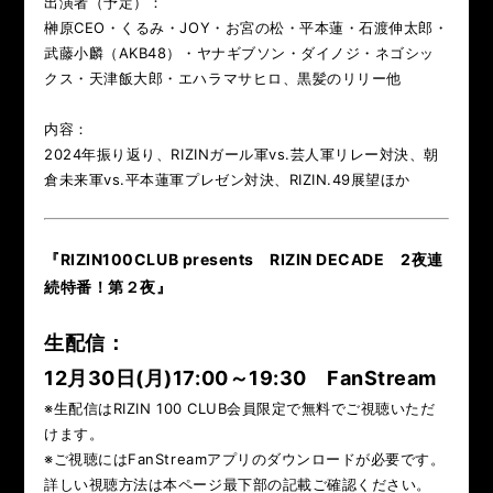
出演者（予定）：
LANDMARK vol.7
LANDMARK vol.6
榊原CEO・くるみ・JOY・お宮の松・平本蓮・石渡伸太郎・
武藤小麟（AKB48）・ヤナギブソン・ダイノジ・ネゴシッ
LANDMARK vol.5
LANDMARK vol.4
クス・天津飯大郎・エハラマサヒロ、黒髪のリリー他
LANDMARK vol.3
LANDMARK vol.2
内容：
2024年振り返り、RIZINガール軍vs.芸人軍リレー対決、朝
LANDMARK vol.1
倉未来軍vs.平本蓮軍プレゼン対決、RIZIN.49展望ほか
『RIZIN100CLUB presents RIZIN DECADE 2夜連
続特番！第２夜』
HOME
TOPICS
MOVIE
生配信：
12月30日(月)17:00～19:30
FanStream
※生配信はRIZIN 100 CLUB会員限定で無料でご視聴いただ
けます。
※ご視聴にはFanStreamアプリのダウンロードが必要です。
詳しい視聴方法は本ページ最下部の記載ご確認ください。