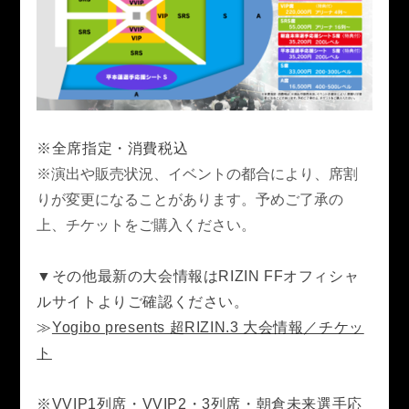
LANDMARK vol.7
LANDMARK vol.6
LANDMARK vol.5
LANDMARK vol.4
LANDMARK vol.3
LANDMARK vol.2
LANDMARK vol.1
※全席指定・消費税込
※演出や販売状況、イベントの都合により、席割
りが変更になることがあります。予めご了承の
上、チケットをご購入ください。
HOME
TOPICS
MOVIE
▼その他最新の大会情報はRIZIN FFオフィシャ
ルサイトよりご確認ください。
≫
Yogibo presents 超RIZIN.3 大会情報／チケッ
ト
※VVIP1列席・VVIP2・3列席・朝倉未来選手応