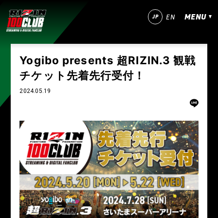
MENU
JP
EN
今すぐ登録！
ログイン
Yogibo presents 超RIZIN.3 観戦
チケット先着先行受付！
MATCHES
2024.05.19
IZAの舞
SARABAの宴
平成最後のやれんのか！
RIZIN師走の超強者祭り
超RIZIN.5 浪速の超復活祭り
超RIZIN.4 真夏の喧嘩祭り
RIZIN男祭り
超RIZIN.3
超RIZIN.2
超RIZIN
RIZIN WORLD SERIES in KOREA
RIZIN.54
RIZIN.53
RIZIN.52
RIZIN.51