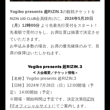
RIZIN.50
RIZIN DECADE【 雷神番外地 / RIZIN.49 】
Yogibo presents 超RIZIN.3
の観戦チケットを
RIZIN.48
RIZIN.47
RIZIN.46
RIZIN.45
会員様向けに、
2024年5月20日
RIZIN 100 CLUB
（月）
12時00分
より先着
先行受付をスタート！
RIZIN.44
RIZIN.43
RIZIN.42
RIZIN.41
先着順で受付けをし、お席位置は抽選で決定させ
RIZIN.40
RIZIN.39
RIZIN.38
RIZIN.37
ていただきます。
お申込み多数の場合、お席の優先確保のみで、良
RIZIN.36
RIZIN.35
RIZIN.34
RIZIN.33
席の保障はいたしかねます。
RIZIN.32
RIZIN.31
RIZIN.30
RIZIN.29
Yogibo presents 超RIZIN.3
＜
大会概要／チケット情報＞
RIZIN.28
RIZIN.27
RIZIN.26
RIZIN.25
【名称】Yogibo presents 超RIZIN.3
【日時】2024年7月28日（日）12:00開場（予
RIZIN.24
RIZIN.23
RIZIN.22
RIZIN.21
定） 14:00開始（予定）
※開場・開始時間は予定です。決定次第
RIZIN
RIZIN.20
RIZIN.19
RIZIN.18
RIZIN.17
RIZIN.16
FFオフィシャルサイト
にてご案内します。