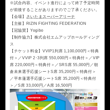
RIZIN.15
RIZIN.14
RIZIN.13
RIZIN.12
RIZIN.11
※試合内容、イベント進行によって終了予定時間
が前後することがありますのでご了承ください。
RIZIN.10
RIZIN.9
RIZIN.8
RIZIN.7
RIZIN.6
【会場】
さいたまスーパーアリーナ
【主催】RIZIN FIGHTING FEDERATION
RIZIN.5
RIZIN.4
RIZIN.3
RIZIN.2
RIZIN.1
【冠協賛】Yogibo
【制作協力】株式会社エムアップホールディング
TRIGGER 3rd
TRIGGER 2nd
TRIGGER 1st
ス
LANDMARK vol.17
LANDMARK vol.16
【チケット料金】VVIP1列席 1,100,000円＜特典
付＞／VVIP 2･3列席 550,000円＜特典付＞／VIP
LANDMARK vol.15
LANDMARK vol.14
席 220,000円＜特典付＞／SRS席 55,000円／朝
倉未来選手応援シートS席 35,200円＜特典付＞
LANDMARK vol.13
LANDMARK vol.12
／平本蓮選手応援シートS席 35,200円＜特典付
＞／S席 33,000円／A席 16,500円
LANDMARK vol.11
LANDMARK vol.10
LANDMARK vol.9
LANDMARK vol.8