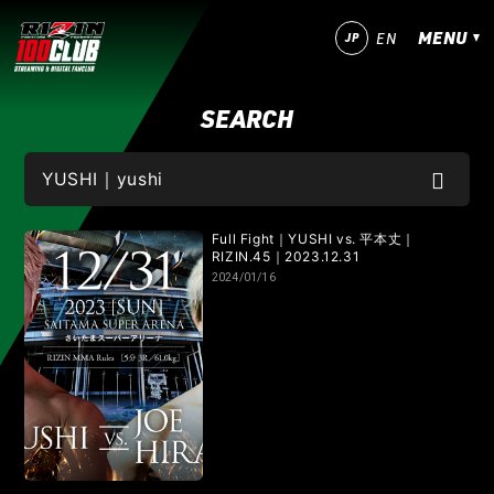
MENU
JP
EN
SEARCH
今すぐ登録！
ログイン
MATCHES
IZAの舞
SARABAの宴
平成最後のやれんのか！
Full Fight｜YUSHI vs. 平本丈｜
RIZIN.45｜2023.12.31
2024/01/16
RIZIN師走の超強者祭り
超RIZIN.5 浪速の超復活祭り
超RIZIN.4 真夏の喧嘩祭り
RIZIN男祭り
超RIZIN.3
超RIZIN.2
超RIZIN
RIZIN WORLD SERIES in KOREA
RIZIN.54
RIZIN.53
RIZIN.52
RIZIN.51