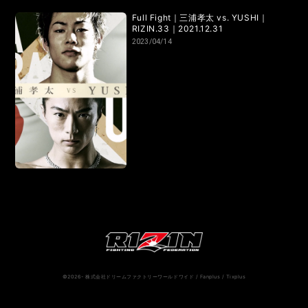
RIZIN.50
RIZIN DECADE【 雷神番外地 / RIZIN.49 】
Full Fight｜三浦孝太 vs. YUSHI｜
RIZIN.33｜2021.12.31
RIZIN.48
RIZIN.47
RIZIN.46
RIZIN.45
2023/04/14
RIZIN.44
RIZIN.43
RIZIN.42
RIZIN.41
RIZIN.40
RIZIN.39
RIZIN.38
RIZIN.37
RIZIN.36
RIZIN.35
RIZIN.34
RIZIN.33
RIZIN.32
RIZIN.31
RIZIN.30
RIZIN.29
RIZIN.28
RIZIN.27
RIZIN.26
RIZIN.25
RIZIN.24
RIZIN.23
RIZIN.22
RIZIN.21
RIZIN.20
RIZIN.19
RIZIN.18
RIZIN.17
RIZIN.16
©2026- 株式会社ドリームファクトリーワールドワイド / Fanplus / Tixplus