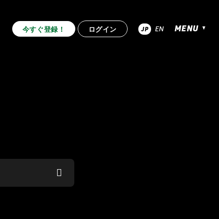
MENU
EN
今すぐ登録！
ログイン
JP
超RIZIN.4 真夏の喧嘩祭り
.53
RIZIN.52
RIZIN.51
RIZIN.44
RIZIN.43
RIZIN.42
.33
RIZIN.32
RIZIN.31
.22
RIZIN.21
RIZIN.20
RIZIN.10
RIZIN.9
RIZIN.8
2nd
TRIGGER 1st
LANDMARK vol.12