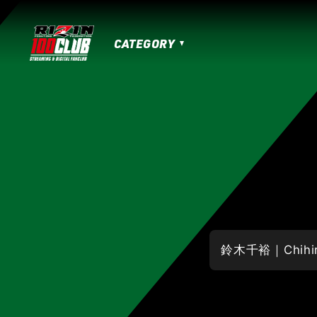
CATEGORY
MATCHES
HOME
TOPICS
MOVIE
IZAの舞
SARABAの宴
平成最後のや
RIZIN男祭り
超RIZIN.3
超RIZIN.2
RIZIN.50
RIZIN DECADE【 雷神番外地 / 
RIZIN.41
RIZIN.40
RIZIN.39
RI
RIZIN.30
RIZIN.29
RIZIN.28
RI
RIZIN.19
RIZIN.18
RIZIN.17
RIZI
RIZIN.7
RIZIN.6
RIZIN.5
RIZIN.
LANDMARK vol.17
LANDMARK vol.16