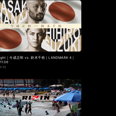
LANDMARK vol.6
LANDMARK vol.5
 Fight｜今成正和 vs. 鈴木千裕｜LANDMARK 4｜
11.06
1/12