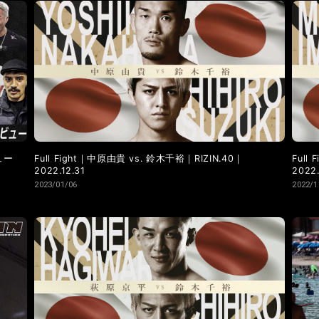
LANDMARK vol.9
LANDMARK vol.8
LANDMARK vol.7
LANDMARK vol.2
LANDMARK vol.1
ュー
Full Fight｜中原由貴 vs. 鈴木千裕｜RIZIN.40｜
Full
2022.12.31
2022.
2023/01/06
2022/1