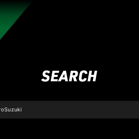
れんのか！
RIZIN師走の超強者祭り
超RIZIN.5 浪速の超復活祭り
超RIZIN
RIZIN WORLD SERIES in KOREA
RIZIN.54
RIZIN
SEARCH
RIZIN.49 】
RIZIN.48
RIZIN.47
RIZIN.46
RIZIN.45
ZIN.38
RIZIN.37
RIZIN.36
RIZIN.35
RIZIN.34
RIZIN
ZIN.27
RIZIN.26
RIZIN.25
RIZIN.24
RIZIN.23
RIZIN
N.16
RIZIN.15
RIZIN.14
RIZIN.13
RIZIN.12
RIZIN.11
4
RIZIN.3
RIZIN.2
RIZIN.1
TRIGGER 3rd
TRIGGER 
LANDMARK vol.15
LANDMARK vol.14
LANDMARK vol.13