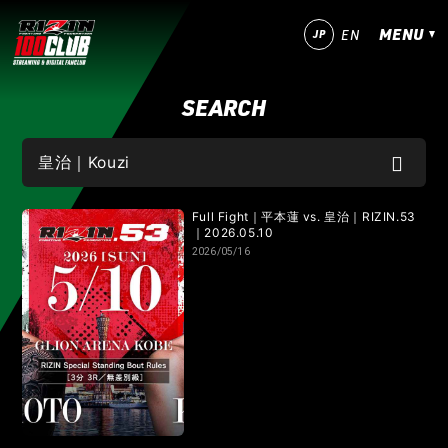
MENU
JP
EN
SEARCH
今すぐ登録！
ログイン
MATCHES
IZAの舞
SARABAの宴
平成最後のやれんのか！
Full Fight｜平本蓮 vs. 皇治｜RIZIN.53
｜2026.05.10
2026/05/16
RIZIN師走の超強者祭り
超RIZIN.5 浪速の超復活祭り
超RIZIN.4 真夏の喧嘩祭り
RIZIN男祭り
超RIZIN.3
超RIZIN.2
超RIZIN
RIZIN WORLD SERIES in KOREA
RIZIN.54
RIZIN.53
RIZIN.52
RIZIN.51