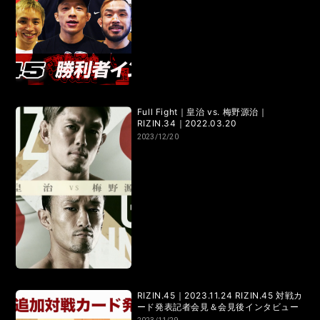
LANDMARK vol.7
LANDMARK vol.6
LANDMARK vol.5
LANDMARK vol.4
LANDMARK vol.3
LANDMARK vol.2
LANDMARK vol.1
Full Fight｜皇治 vs. 梅野源治｜
RIZIN.34｜2022.03.20
2023/12/20
HOME
TOPICS
MOVIE
RIZIN.45｜2023.11.24 RIZIN.45 対戦カ
ード発表記者会見＆会見後インタビュー