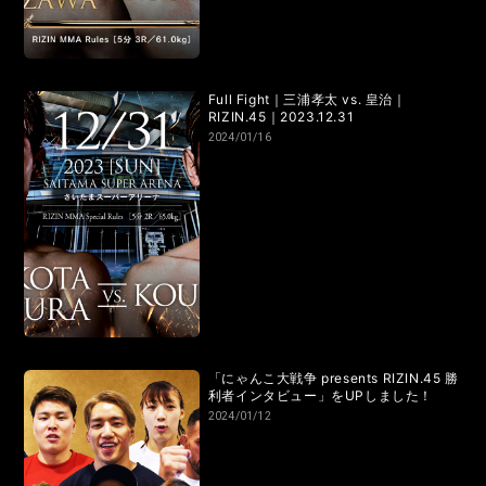
RIZIN.15
RIZIN.14
RIZIN.13
RIZIN.12
RIZIN.11
RIZIN.10
RIZIN.9
RIZIN.8
RIZIN.7
RIZIN.6
Full Fight｜三浦孝太 vs. 皇治｜
RIZIN.5
RIZIN.4
RIZIN.3
RIZIN.2
RIZIN.1
RIZIN.45｜2023.12.31
2024/01/16
TRIGGER 3rd
TRIGGER 2nd
TRIGGER 1st
LANDMARK vol.17
LANDMARK vol.16
LANDMARK vol.15
LANDMARK vol.14
LANDMARK vol.13
LANDMARK vol.12
「にゃんこ大戦争 presents RIZIN.45 勝
LANDMARK vol.11
LANDMARK vol.10
利者インタビュー」をUPしました！
2024/01/12
LANDMARK vol.9
LANDMARK vol.8