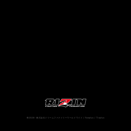
RIZIN.50
RIZIN DECADE【 雷神番外地 / RIZIN.49 】
RIZIN.48
RIZIN.47
RIZIN.46
RIZIN.45
RIZIN.44
RIZIN.43
RIZIN.42
RIZIN.41
RIZIN.40
RIZIN.39
RIZIN.38
RIZIN.37
RIZIN.36
RIZIN.35
RIZIN.34
RIZIN.33
RIZIN.32
RIZIN.31
RIZIN.30
RIZIN.29
RIZIN.28
RIZIN.27
RIZIN.26
RIZIN.25
RIZIN.24
RIZIN.23
RIZIN.22
RIZIN.21
RIZIN.20
RIZIN.19
RIZIN.18
RIZIN.17
RIZIN.16
©2026- 株式会社ドリームファクトリーワールドワイド / Fanplus / Tixplus