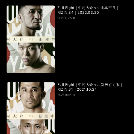
RIZIN.50
RIZIN DECADE【 雷神番外地 / RIZIN.49 】
Full Fight｜中村大介 vs. 山本空良｜
RIZIN.34｜2022.03.20
RIZIN.48
RIZIN.47
RIZIN.46
RIZIN.45
2023/12/20
RIZIN.44
RIZIN.43
RIZIN.42
RIZIN.41
RIZIN.40
RIZIN.39
RIZIN.38
RIZIN.37
RIZIN.36
RIZIN.35
RIZIN.34
RIZIN.33
RIZIN.32
RIZIN.31
RIZIN.30
RIZIN.29
Full Fight｜中村大介 vs. 新居すぐる｜
RIZIN.31｜2021.10.24
RIZIN.28
RIZIN.27
RIZIN.26
RIZIN.25
2023/04/14
RIZIN.24
RIZIN.23
RIZIN.22
RIZIN.21
RIZIN.20
RIZIN.19
RIZIN.18
RIZIN.17
RIZIN.16