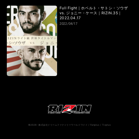
RIZIN.50
RIZIN DECADE【 雷神番外地 / RIZIN.49 】
Full Fight｜ホベルト・サトシ・ソウザ
vs. ジョニー・ケース｜RIZIN.35｜
RIZIN.48
RIZIN.47
RIZIN.46
RIZIN.45
2022.04.17
2022/04/17
RIZIN.44
RIZIN.43
RIZIN.42
RIZIN.41
RIZIN.40
RIZIN.39
RIZIN.38
RIZIN.37
RIZIN.36
RIZIN.35
RIZIN.34
RIZIN.33
RIZIN.32
RIZIN.31
RIZIN.30
RIZIN.29
RIZIN.28
RIZIN.27
RIZIN.26
RIZIN.25
RIZIN.24
RIZIN.23
RIZIN.22
RIZIN.21
RIZIN.20
RIZIN.19
RIZIN.18
RIZIN.17
RIZIN.16
©2026- 株式会社ドリームファクトリーワールドワイド / Fanplus / Tixplus