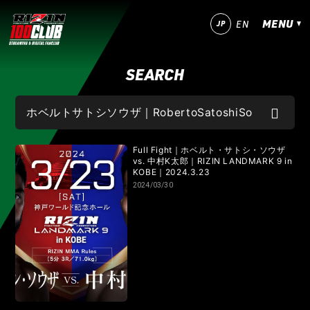
MENU
JP
EN
SEARCH
今すぐ登録！
ログイン
MATCHES
IZAの舞
SARABAの宴
平成最後のやれんのか！
Full Fight｜ホベルト・サトシ・ソウザ
vs. 中村K太郎｜RIZIN LANDMARK 9 in
KOBE｜2024.3.23
RIZIN師走の超強者祭り
超RIZIN.5 浪速の超復活祭り
2024/03/30
超RIZIN.4 真夏の喧嘩祭り
RIZIN男祭り
超RIZIN.3
超RIZIN.2
超RIZIN
RIZIN WORLD SERIES in KOREA
RIZIN.54
RIZIN.53
RIZIN.52
RIZIN.51