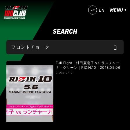
MENU
JP
EN
SEARCH
今すぐ登録！
ログイン
MATCHES
IZAの舞
SARABAの宴
平成最後のやれんのか！
Full Fight｜村田夏南子 vs. ランチャー
ナ・グリーン｜RIZIN.10｜2018.05.06
2023/12/12
RIZIN師走の超強者祭り
超RIZIN.5 浪速の超復活祭り
超RIZIN.4 真夏の喧嘩祭り
RIZIN男祭り
超RIZIN.3
超RIZIN.2
超RIZIN
RIZIN WORLD SERIES in KOREA
RIZIN.54
RIZIN.53
RIZIN.52
RIZIN.51