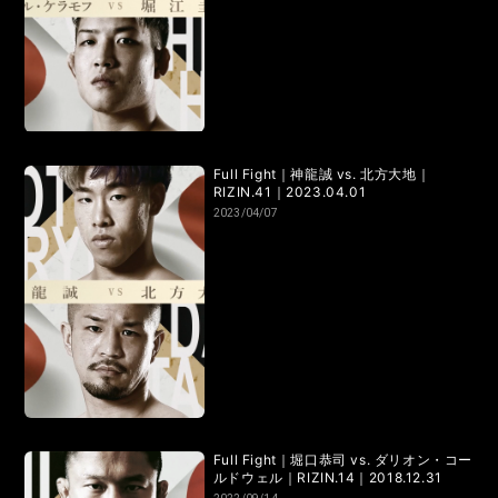
LANDMARK vol.7
LANDMARK vol.6
LANDMARK vol.5
LANDMARK vol.4
LANDMARK vol.3
LANDMARK vol.2
LANDMARK vol.1
Full Fight｜神龍誠 vs. 北方大地｜
RIZIN.41｜2023.04.01
2023/04/07
HOME
TOPICS
MOVIE
Full Fight｜堀口恭司 vs. ダリオン・コー
ルドウェル｜RIZIN.14｜2018.12.31