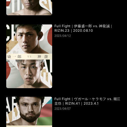
RIZIN.15
RIZIN.14
RIZIN.13
RIZIN.12
RIZIN.11
RIZIN.10
RIZIN.9
RIZIN.8
RIZIN.7
RIZIN.6
Full Fight｜伊藤盛一郎 vs. 神龍誠｜
RIZIN.5
RIZIN.4
RIZIN.3
RIZIN.2
RIZIN.1
RIZIN.23｜2020.08.10
2023/04/12
TRIGGER 3rd
TRIGGER 2nd
TRIGGER 1st
LANDMARK vol.17
LANDMARK vol.16
LANDMARK vol.15
LANDMARK vol.14
LANDMARK vol.13
LANDMARK vol.12
Full Fight｜ヴガール・ケラモフ vs. 堀江
LANDMARK vol.11
LANDMARK vol.10
圭功｜RIZIN.41｜2023.4.1
2023/04/07
LANDMARK vol.9
LANDMARK vol.8