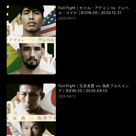
RIZIN.50
RIZIN DECADE【 雷神番外地 / RIZIN.49 】
Full Fight｜カイル・アグォン vs. クレベ
ル・コイケ｜RIZIN.26｜2020.12.31
RIZIN.48
RIZIN.47
RIZIN.46
RIZIN.45
2023/04/12
RIZIN.44
RIZIN.43
RIZIN.42
RIZIN.41
RIZIN.40
RIZIN.39
RIZIN.38
RIZIN.37
RIZIN.36
RIZIN.35
RIZIN.34
RIZIN.33
RIZIN.32
RIZIN.31
RIZIN.30
RIZIN.29
Full Fight｜元谷友貴 vs. 魚井フルスイン
グ｜RIZIN.23｜2020.08.10
RIZIN.28
RIZIN.27
RIZIN.26
RIZIN.25
2023/04/12
RIZIN.24
RIZIN.23
RIZIN.22
RIZIN.21
RIZIN.20
RIZIN.19
RIZIN.18
RIZIN.17
RIZIN.16