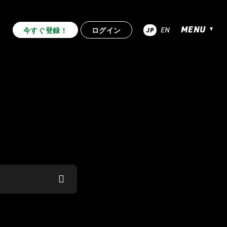
MENU
EN
今すぐ登録！
ログイン
JP
超RIZIN.4 真夏の喧嘩祭り
.53
RIZIN.52
RIZIN.51
RIZIN.44
RIZIN.43
RIZIN.42
.33
RIZIN.32
RIZIN.31
.22
RIZIN.21
RIZIN.20
RIZIN.10
RIZIN.9
RIZIN.8
2nd
TRIGGER 1st
LANDMARK vol.12