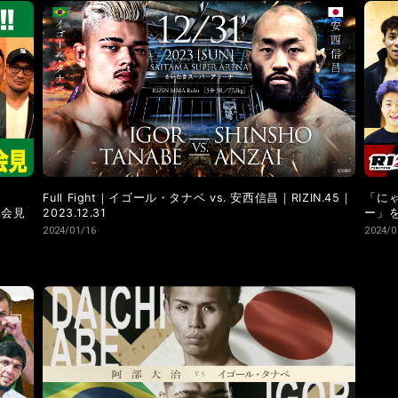
LANDMARK vol.9
LANDMARK vol.8
LANDMARK vol.7
LANDMARK vol.2
LANDMARK vol.1
Full Fight｜イゴール・タナベ vs. 安西信昌｜RIZIN.45｜
「にゃ
＆会見
2023.12.31
ー」
2024/01/16
2024/0