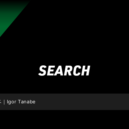
れんのか！
RIZIN師走の超強者祭り
超RIZIN.5 浪速の超復活祭り
超RIZIN
RIZIN WORLD SERIES in KOREA
RIZIN.54
RIZIN
SEARCH
RIZIN.49 】
RIZIN.48
RIZIN.47
RIZIN.46
RIZIN.45
ZIN.38
RIZIN.37
RIZIN.36
RIZIN.35
RIZIN.34
RIZIN
ZIN.27
RIZIN.26
RIZIN.25
RIZIN.24
RIZIN.23
RIZIN
N.16
RIZIN.15
RIZIN.14
RIZIN.13
RIZIN.12
RIZIN.11
4
RIZIN.3
RIZIN.2
RIZIN.1
TRIGGER 3rd
TRIGGER 
LANDMARK vol.15
LANDMARK vol.14
LANDMARK vol.13