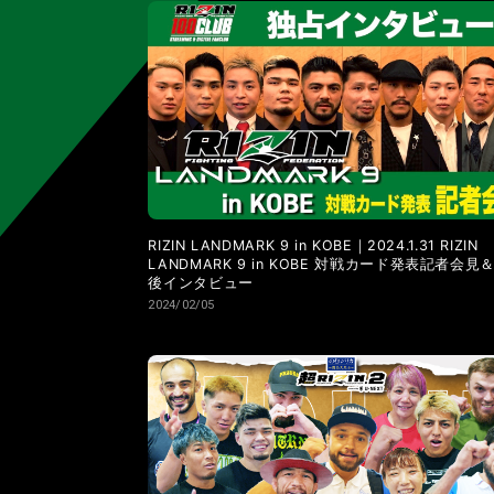
LANDMARK vol.11
LANDMARK vol.10
LANDMARK vol.4
LANDMARK vol.3
RIZIN LANDMARK 9 in KOBE｜2024.1.31 RIZIN
LANDMARK 9 in KOBE 対戦カード発表記者会見
後インタビュー
2024/02/05