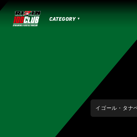
CATEGORY
MATCHES
HOME
TOPICS
MOVIE
IZAの舞
SARABAの宴
平成最後のや
RIZIN男祭り
超RIZIN.3
超RIZIN.2
RIZIN.50
RIZIN DECADE【 雷神番外地 / 
RIZIN.41
RIZIN.40
RIZIN.39
RI
RIZIN.30
RIZIN.29
RIZIN.28
RI
RIZIN.19
RIZIN.18
RIZIN.17
RIZI
RIZIN.7
RIZIN.6
RIZIN.5
RIZIN.
LANDMARK vol.17
LANDMARK vol.16