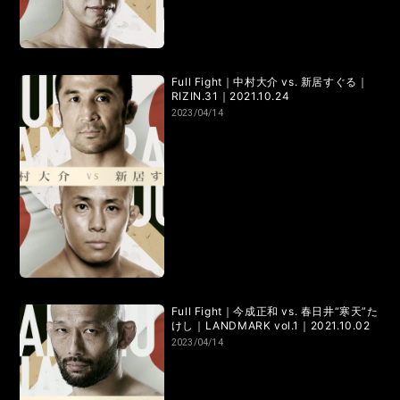
RIZIN.15
RIZIN.14
RIZIN.13
RIZIN.12
RIZIN.11
RIZIN.10
RIZIN.9
RIZIN.8
RIZIN.7
RIZIN.6
Full Fight｜中村大介 vs. 新居すぐる｜
RIZIN.5
RIZIN.4
RIZIN.3
RIZIN.2
RIZIN.1
RIZIN.31｜2021.10.24
2023/04/14
TRIGGER 3rd
TRIGGER 2nd
TRIGGER 1st
LANDMARK vol.17
LANDMARK vol.16
LANDMARK vol.15
LANDMARK vol.14
LANDMARK vol.13
LANDMARK vol.12
Full Fight｜今成正和 vs. 春日井“寒天”た
LANDMARK vol.11
LANDMARK vol.10
けし｜LANDMARK vol.1｜2021.10.02
2023/04/14
LANDMARK vol.9
LANDMARK vol.8