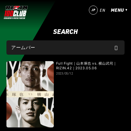
MENU
JP
EN
SEARCH
今すぐ登録！
ログイン
MATCHES
IZAの舞
SARABAの宴
平成最後のやれんのか！
Full Fight｜山本琢也 vs. 横山武司｜
RIZIN.42｜2023.05.06
2023/05/12
RIZIN師走の超強者祭り
超RIZIN.5 浪速の超復活祭り
超RIZIN.4 真夏の喧嘩祭り
RIZIN男祭り
超RIZIN.3
超RIZIN.2
超RIZIN
RIZIN WORLD SERIES in KOREA
RIZIN.54
RIZIN.53
RIZIN.52
RIZIN.51