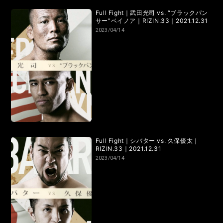
RIZIN.50
RIZIN DECADE【 雷神番外地 / RIZIN.49 】
Full Fight｜武田光司 vs. “ブラックパン
サー”ベイノア｜RIZIN.33｜2021.12.31
RIZIN.48
RIZIN.47
RIZIN.46
RIZIN.45
2023/04/14
RIZIN.44
RIZIN.43
RIZIN.42
RIZIN.41
RIZIN.40
RIZIN.39
RIZIN.38
RIZIN.37
RIZIN.36
RIZIN.35
RIZIN.34
RIZIN.33
RIZIN.32
RIZIN.31
RIZIN.30
RIZIN.29
Full Fight｜シバター vs. 久保優太｜
RIZIN.33｜2021.12.31
RIZIN.28
RIZIN.27
RIZIN.26
RIZIN.25
2023/04/14
RIZIN.24
RIZIN.23
RIZIN.22
RIZIN.21
RIZIN.20
RIZIN.19
RIZIN.18
RIZIN.17
RIZIN.16