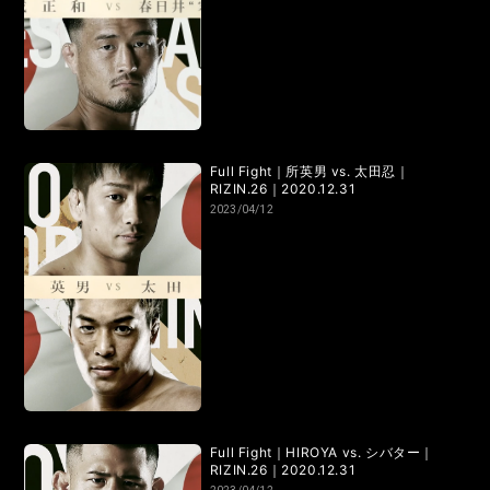
LANDMARK vol.7
LANDMARK vol.6
LANDMARK vol.5
LANDMARK vol.4
LANDMARK vol.3
LANDMARK vol.2
LANDMARK vol.1
Full Fight｜所英男 vs. 太田忍｜
RIZIN.26｜2020.12.31
2023/04/12
HOME
TOPICS
MOVIE
Full Fight｜HIROYA vs. シバター｜
RIZIN.26｜2020.12.31