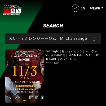
MENU
JP
EN
SEARCH
今すぐ登録！
ログイン
MATCHES
IZAの舞
SARABAの宴
平成最後のやれんのか！
Full Fight｜みいちゃんレンジャージム
vs. 伊藤菜の花｜RIZIN LANDMARK 12
in KOBE｜2025.11.03
RIZIN師走の超強者祭り
超RIZIN.5 浪速の超復活祭り
2025/11/09
超RIZIN.4 真夏の喧嘩祭り
RIZIN男祭り
超RIZIN.3
超RIZIN.2
超RIZIN
RIZIN WORLD SERIES in KOREA
RIZIN.54
RIZIN.53
RIZIN.52
RIZIN.51