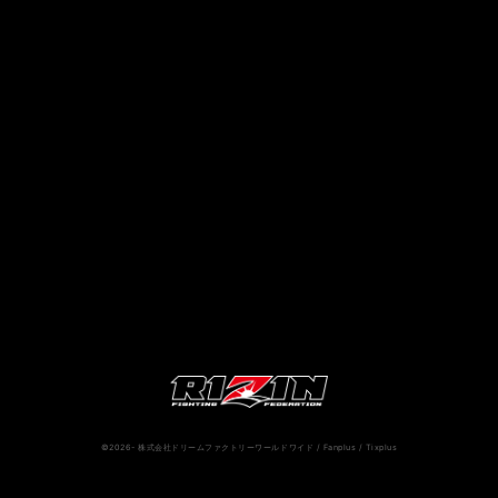
RIZIN.50
RIZIN DECADE【 雷神番外地 / RIZIN.49 】
RIZIN.48
RIZIN.47
RIZIN.46
RIZIN.45
RIZIN.44
RIZIN.43
RIZIN.42
RIZIN.41
RIZIN.40
RIZIN.39
RIZIN.38
RIZIN.37
RIZIN.36
RIZIN.35
RIZIN.34
RIZIN.33
RIZIN.32
RIZIN.31
RIZIN.30
RIZIN.29
RIZIN.28
RIZIN.27
RIZIN.26
RIZIN.25
RIZIN.24
RIZIN.23
RIZIN.22
RIZIN.21
RIZIN.20
RIZIN.19
RIZIN.18
RIZIN.17
RIZIN.16
©2026- 株式会社ドリームファクトリーワールドワイド / Fanplus / Tixplus