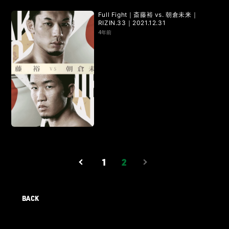
RIZIN.15
RIZIN.14
RIZIN.13
RIZIN.12
RIZIN.11
Full Fight｜斎藤裕 vs. 朝倉未来｜
RIZIN.33｜2021.12.31
RIZIN.10
RIZIN.9
RIZIN.8
RIZIN.7
RIZIN.6
4年前
RIZIN.5
RIZIN.4
RIZIN.3
RIZIN.2
RIZIN.1
TRIGGER 3rd
TRIGGER 2nd
TRIGGER 1st
LANDMARK vol.17
LANDMARK vol.16
LANDMARK vol.15
LANDMARK vol.14
LANDMARK vol.13
LANDMARK vol.12
1
2
LANDMARK vol.11
LANDMARK vol.10
BACK
LANDMARK vol.9
LANDMARK vol.8