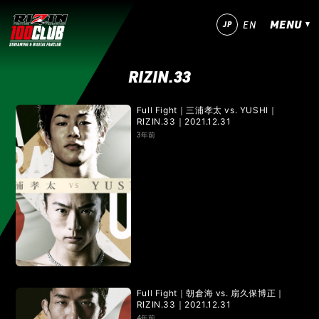
MENU
JP
EN
RIZIN.33
今すぐ登録！
ログイン
Full Fight｜三浦孝太 vs. YUSHI｜
RIZIN.33｜2021.12.31
MATCHES
3年前
IZAの舞
SARABAの宴
平成最後のやれんのか！
RIZIN師走の超強者祭り
超RIZIN.5 浪速の超復活祭り
超RIZIN.4 真夏の喧嘩祭り
RIZIN男祭り
超RIZIN.3
超RIZIN.2
超RIZIN
RIZIN WORLD SERIES in KOREA
RIZIN.54
RIZIN.53
RIZIN.52
RIZIN.51
Full Fight｜朝倉海 vs. 扇久保博正｜
RIZIN.33｜2021.12.31
4年前