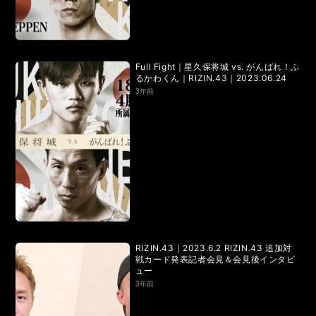
LANDMARK vol.7
LANDMARK vol.6
LANDMARK vol.5
LANDMARK vol.4
Full Fight｜星久保将城 vs. がんばれ！ふ
LANDMARK vol.3
LANDMARK vol.2
るかわくん｜RIZIN.43｜2023.06.24
3年前
LANDMARK vol.1
HOME
TOPICS
MOVIE
RIZIN.43｜2023.6.2 RIZIN.43 追加対
戦カード発表記者会見＆会見後インタビ
ュー
3年前