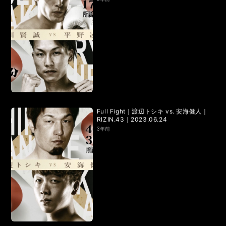
RIZIN.50
RIZIN DECADE【 雷神番外地 / RIZIN.49 】
RIZIN.48
RIZIN.47
RIZIN.46
RIZIN.45
RIZIN.44
RIZIN.43
RIZIN.42
RIZIN.41
RIZIN.40
RIZIN.39
RIZIN.38
RIZIN.37
RIZIN.36
RIZIN.35
RIZIN.34
RIZIN.33
Full Fight｜渡辺トシキ vs. 安海健人｜
RIZIN.43｜2023.06.24
RIZIN.32
RIZIN.31
RIZIN.30
RIZIN.29
3年前
RIZIN.28
RIZIN.27
RIZIN.26
RIZIN.25
RIZIN.24
RIZIN.23
RIZIN.22
RIZIN.21
RIZIN.20
RIZIN.19
RIZIN.18
RIZIN.17
RIZIN.16