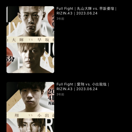
RIZIN.15
RIZIN.14
RIZIN.13
RIZIN.12
RIZIN.11
Full Fight｜丸山大輝 vs. 早坂優瑠｜
RIZIN.43｜2023.06.24
RIZIN.10
RIZIN.9
RIZIN.8
RIZIN.7
RIZIN.6
3年前
RIZIN.5
RIZIN.4
RIZIN.3
RIZIN.2
RIZIN.1
TRIGGER 3rd
TRIGGER 2nd
TRIGGER 1st
LANDMARK vol.17
LANDMARK vol.16
LANDMARK vol.15
LANDMARK vol.14
Full Fight｜愛翔 vs. 小出龍哉｜
RIZIN.43｜2023.06.24
LANDMARK vol.13
LANDMARK vol.12
3年前
LANDMARK vol.11
LANDMARK vol.10
LANDMARK vol.9
LANDMARK vol.8