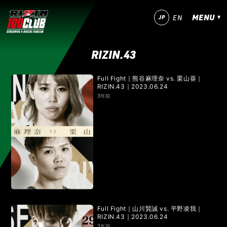
MENU
JP
EN
RIZIN.43
今すぐ登録！
ログイン
Full Fight｜熊谷麻理奈 vs. 栗山葵｜
RIZIN.43｜2023.06.24
MATCHES
3年前
IZAの舞
SARABAの宴
平成最後のやれんのか！
RIZIN師走の超強者祭り
超RIZIN.5 浪速の超復活祭り
超RIZIN.4 真夏の喧嘩祭り
RIZIN男祭り
超RIZIN.3
超RIZIN.2
超RIZIN
RIZIN WORLD SERIES in KOREA
RIZIN.54
RIZIN.53
RIZIN.52
RIZIN.51
Full Fight｜山川賢誠 vs. 平野凌我｜
RIZIN.43｜2023.06.24
3年前