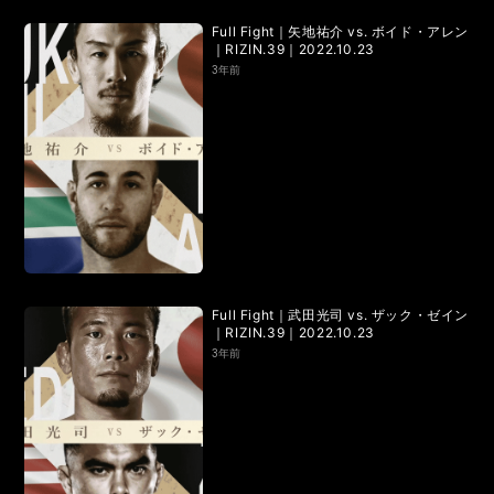
RIZIN.15
RIZIN.14
RIZIN.13
RIZIN.12
RIZIN.11
Full Fight｜矢地祐介 vs. ボイド・アレン
｜RIZIN.39｜2022.10.23
RIZIN.10
RIZIN.9
RIZIN.8
RIZIN.7
RIZIN.6
3年前
RIZIN.5
RIZIN.4
RIZIN.3
RIZIN.2
RIZIN.1
TRIGGER 3rd
TRIGGER 2nd
TRIGGER 1st
LANDMARK vol.17
LANDMARK vol.16
LANDMARK vol.15
LANDMARK vol.14
Full Fight｜武田光司 vs. ザック・ゼイン
｜RIZIN.39｜2022.10.23
LANDMARK vol.13
LANDMARK vol.12
3年前
LANDMARK vol.11
LANDMARK vol.10
LANDMARK vol.9
LANDMARK vol.8