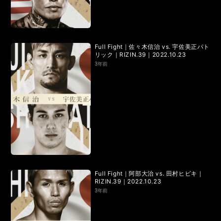
LANDMARK vol.7
LANDMARK vol.6
LANDMARK vol.5
LANDMARK vol.4
Full Fight｜佐々木信治 vs. 宇佐美正パト
LANDMARK vol.3
LANDMARK vol.2
リック｜RIZIN.39｜2022.10.23
3年前
LANDMARK vol.1
HOME
TOPICS
MOVIE
Full Fight｜阿部大治 vs. 田村ヒビキ｜
RIZIN.39｜2022.10.23
3年前