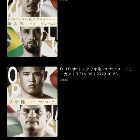
RIZIN.50
RIZIN DECADE【 雷神番外地 / RIZIN.49 】
RIZIN.48
RIZIN.47
RIZIN.46
RIZIN.45
RIZIN.44
RIZIN.43
RIZIN.42
RIZIN.41
RIZIN.40
RIZIN.39
RIZIN.38
RIZIN.37
RIZIN.36
RIZIN.35
RIZIN.34
RIZIN.33
Full Fight｜スダリオ剛 vs. ヤノス・チュ
ーカス｜RIZIN.39｜2022.10.23
RIZIN.32
RIZIN.31
RIZIN.30
RIZIN.29
3年前
RIZIN.28
RIZIN.27
RIZIN.26
RIZIN.25
RIZIN.24
RIZIN.23
RIZIN.22
RIZIN.21
RIZIN.20
RIZIN.19
RIZIN.18
RIZIN.17
RIZIN.16