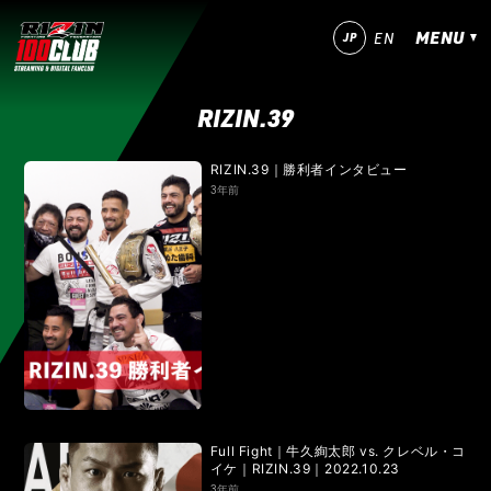
MENU
JP
EN
RIZIN.39
今すぐ登録！
ログイン
RIZIN.39｜勝利者インタビュー
MATCHES
3年前
IZAの舞
SARABAの宴
平成最後のやれんのか！
RIZIN師走の超強者祭り
超RIZIN.5 浪速の超復活祭り
超RIZIN.4 真夏の喧嘩祭り
RIZIN男祭り
超RIZIN.3
超RIZIN.2
超RIZIN
RIZIN WORLD SERIES in KOREA
RIZIN.54
RIZIN.53
RIZIN.52
RIZIN.51
Full Fight｜牛久絢太郎 vs. クレベル・コ
イケ｜RIZIN.39｜2022.10.23
3年前