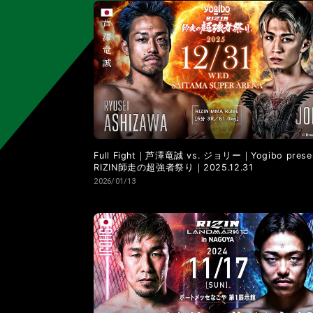
LANDMARK vol.11
LANDMARK vol.10
LANDMARK vol.4
LANDMARK vol.3
Full Fight｜芦澤竜誠 vs. ジョリー｜Yogibo prese
RIZIN師走の超強者祭り｜2025.12.31
2026/01/13