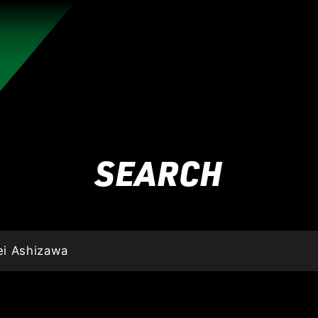
れんのか！
RIZIN師走の超強者祭り
超RIZIN.5 浪速の超復活祭り
超RIZIN
RIZIN WORLD SERIES in KOREA
RIZIN.54
RIZIN
SEARCH
RIZIN.49 】
RIZIN.48
RIZIN.47
RIZIN.46
RIZIN.45
ZIN.38
RIZIN.37
RIZIN.36
RIZIN.35
RIZIN.34
RIZIN
ZIN.27
RIZIN.26
RIZIN.25
RIZIN.24
RIZIN.23
RIZIN
N.16
RIZIN.15
RIZIN.14
RIZIN.13
RIZIN.12
RIZIN.11
4
RIZIN.3
RIZIN.2
RIZIN.1
TRIGGER 3rd
TRIGGER 
LANDMARK vol.15
LANDMARK vol.14
LANDMARK vol.13