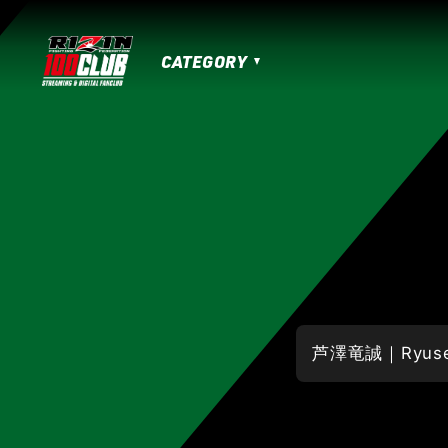
CATEGORY
MATCHES
HOME
TOPICS
MOVIE
IZAの舞
SARABAの宴
平成最後のや
RIZIN男祭り
超RIZIN.3
超RIZIN.2
RIZIN.50
RIZIN DECADE【 雷神番外地 / 
RIZIN.41
RIZIN.40
RIZIN.39
RI
RIZIN.30
RIZIN.29
RIZIN.28
RI
RIZIN.19
RIZIN.18
RIZIN.17
RIZI
RIZIN.7
RIZIN.6
RIZIN.5
RIZIN.
LANDMARK vol.17
LANDMARK vol.16