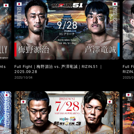
LANDMARK vol.9
LANDMARK vol.8
LANDMARK vol.7
LANDMARK vol.2
LANDMARK vol.1
nts
Full Fight｜梅野源治 vs. 芦澤竜誠｜RIZIN.51 ｜
Full
2025.09.28
RIZIN
2025/10/04
2025/0