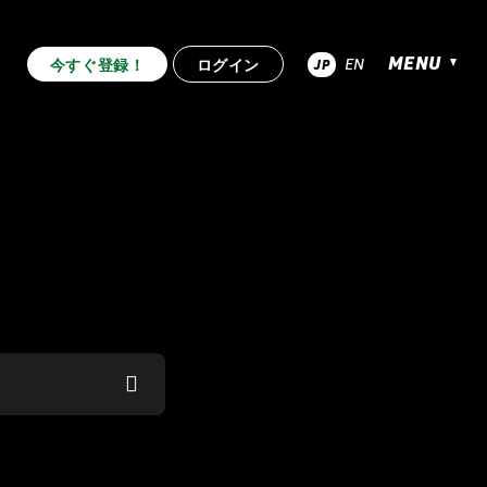
MENU
EN
今すぐ登録！
ログイン
JP
超RIZIN.4 真夏の喧嘩祭り
.53
RIZIN.52
RIZIN.51
RIZIN.44
RIZIN.43
RIZIN.42
.33
RIZIN.32
RIZIN.31
.22
RIZIN.21
RIZIN.20
RIZIN.10
RIZIN.9
RIZIN.8
2nd
TRIGGER 1st
LANDMARK vol.12