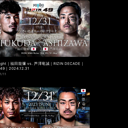
LANDMARK vol.6
LANDMARK vol.5
 Fight｜福田龍彌 vs. 芦澤竜誠｜RIZIN DECADE｜
.49｜2024.12.31
1/11