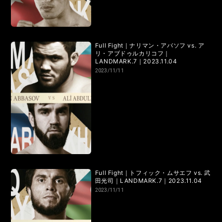
RIZIN.15
RIZIN.14
RIZIN.13
RIZIN.12
RIZIN.11
RIZIN.10
RIZIN.9
RIZIN.8
RIZIN.7
RIZIN.6
Full Fight｜ナリマン・アバソフ vs. ア
RIZIN.5
RIZIN.4
RIZIN.3
RIZIN.2
RIZIN.1
リ・アブドゥルカリコフ｜
LANDMARK.7｜2023.11.04
2023/11/11
TRIGGER 3rd
TRIGGER 2nd
TRIGGER 1st
LANDMARK vol.17
LANDMARK vol.16
LANDMARK vol.15
LANDMARK vol.14
LANDMARK vol.13
LANDMARK vol.12
Full Fight｜トフィック・ムサエフ vs. 武
LANDMARK vol.11
LANDMARK vol.10
田光司｜LANDMARK.7｜2023.11.04
2023/11/11
LANDMARK vol.9
LANDMARK vol.8