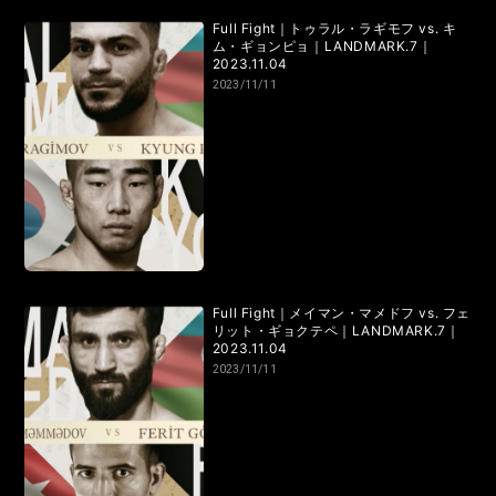
RIZIN.50
RIZIN DECADE【 雷神番外地 / RIZIN.49 】
Full Fight｜トゥラル・ラギモフ vs. キ
ム・ギョンピョ｜LANDMARK.7｜
RIZIN.48
RIZIN.47
RIZIN.46
RIZIN.45
2023.11.04
2023/11/11
RIZIN.44
RIZIN.43
RIZIN.42
RIZIN.41
RIZIN.40
RIZIN.39
RIZIN.38
RIZIN.37
RIZIN.36
RIZIN.35
RIZIN.34
RIZIN.33
RIZIN.32
RIZIN.31
RIZIN.30
RIZIN.29
Full Fight｜メイマン・マメドフ vs. フェ
リット・ギョクテペ｜LANDMARK.7｜
RIZIN.28
RIZIN.27
RIZIN.26
RIZIN.25
2023.11.04
2023/11/11
RIZIN.24
RIZIN.23
RIZIN.22
RIZIN.21
RIZIN.20
RIZIN.19
RIZIN.18
RIZIN.17
RIZIN.16