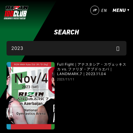
MENU
JP
EN
SEARCH
今すぐ登録！
ログイン
MATCHES
IZAの舞
SARABAの宴
平成最後のやれんのか！
Full Fight｜アナスタシア・スヴェッキス
カ vs. ファリダ・アブドゥエバ｜
LANDMARK.7｜2023.11.04
RIZIN師走の超強者祭り
超RIZIN.5 浪速の超復活祭り
2023/11/11
超RIZIN.4 真夏の喧嘩祭り
RIZIN男祭り
超RIZIN.3
超RIZIN.2
超RIZIN
RIZIN WORLD SERIES in KOREA
RIZIN.54
RIZIN.53
RIZIN.52
RIZIN.51