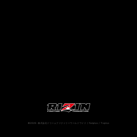
RIZIN.50
RIZIN DECADE【 雷神番外地 / RIZIN.49 】
RIZIN.48
RIZIN.47
RIZIN.46
RIZIN.45
RIZIN.44
RIZIN.43
RIZIN.42
RIZIN.41
RIZIN.40
RIZIN.39
RIZIN.38
RIZIN.37
RIZIN.36
RIZIN.35
RIZIN.34
RIZIN.33
RIZIN.32
RIZIN.31
RIZIN.30
RIZIN.29
RIZIN.28
RIZIN.27
RIZIN.26
RIZIN.25
RIZIN.24
RIZIN.23
RIZIN.22
RIZIN.21
RIZIN.20
RIZIN.19
RIZIN.18
RIZIN.17
RIZIN.16
©2026- 株式会社ドリームファクトリーワールドワイド / Fanplus / Tixplus