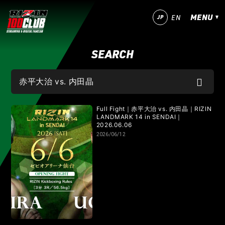
MENU
JP
EN
SEARCH
今すぐ登録！
ログイン
MATCHES
IZAの舞
SARABAの宴
平成最後のやれんのか！
Full Fight｜赤平大治 vs. 内田晶｜RIZIN
LANDMARK 14 in SENDAI｜
2026.06.06
RIZIN師走の超強者祭り
超RIZIN.5 浪速の超復活祭り
2026/06/12
超RIZIN.4 真夏の喧嘩祭り
RIZIN男祭り
超RIZIN.3
超RIZIN.2
超RIZIN
RIZIN WORLD SERIES in KOREA
RIZIN.54
RIZIN.53
RIZIN.52
RIZIN.51