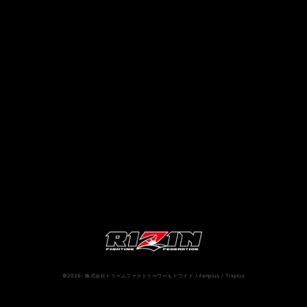
RIZIN.50
RIZIN DECADE【 雷神番外地 / RIZIN.49 】
RIZIN.48
RIZIN.47
RIZIN.46
RIZIN.45
RIZIN.44
RIZIN.43
RIZIN.42
RIZIN.41
RIZIN.40
RIZIN.39
RIZIN.38
RIZIN.37
RIZIN.36
RIZIN.35
RIZIN.34
RIZIN.33
RIZIN.32
RIZIN.31
RIZIN.30
RIZIN.29
RIZIN.28
RIZIN.27
RIZIN.26
RIZIN.25
RIZIN.24
RIZIN.23
RIZIN.22
RIZIN.21
RIZIN.20
RIZIN.19
RIZIN.18
RIZIN.17
RIZIN.16
©2026- 株式会社ドリームファクトリーワールドワイド / Fanplus / Tixplus