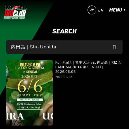
MENU
JP
EN
SEARCH
今すぐ登録！
ログイン
MATCHES
IZAの舞
SARABAの宴
平成最後のやれんのか！
Full Fight｜赤平大治 vs. 内田晶｜RIZIN
LANDMARK 14 in SENDAI｜
2026.06.06
RIZIN師走の超強者祭り
超RIZIN.5 浪速の超復活祭り
2026/06/12
超RIZIN.4 真夏の喧嘩祭り
RIZIN男祭り
超RIZIN.3
超RIZIN.2
超RIZIN
RIZIN WORLD SERIES in KOREA
RIZIN.54
RIZIN.53
RIZIN.52
RIZIN.51