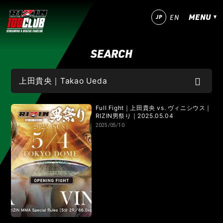
MENU
JP
EN
SEARCH
今すぐ登録！
ログイン
MATCHES
IZAの舞
SARABAの宴
平成最後のやれんのか！
Full Fight｜上田貴央 vs. ヴィニシウス｜
RIZIN男祭り｜2025.05.04
2025/05/10
RIZIN師走の超強者祭り
超RIZIN.5 浪速の超復活祭り
超RIZIN.4 真夏の喧嘩祭り
RIZIN男祭り
超RIZIN.3
超RIZIN.2
超RIZIN
RIZIN WORLD SERIES in KOREA
RIZIN.54
RIZIN.53
RIZIN.52
RIZIN.51