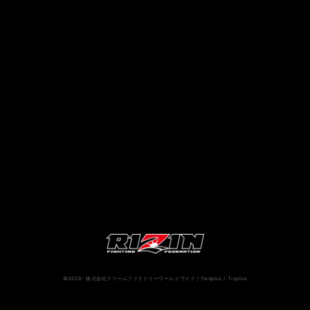
RIZIN.50
RIZIN DECADE【 雷神番外地 / RIZIN.49 】
RIZIN.48
RIZIN.47
RIZIN.46
RIZIN.45
RIZIN.44
RIZIN.43
RIZIN.42
RIZIN.41
RIZIN.40
RIZIN.39
RIZIN.38
RIZIN.37
RIZIN.36
RIZIN.35
RIZIN.34
RIZIN.33
RIZIN.32
RIZIN.31
RIZIN.30
RIZIN.29
RIZIN.28
RIZIN.27
RIZIN.26
RIZIN.25
RIZIN.24
RIZIN.23
RIZIN.22
RIZIN.21
RIZIN.20
RIZIN.19
RIZIN.18
RIZIN.17
RIZIN.16
©2026- 株式会社ドリームファクトリーワールドワイド / Fanplus / Tixplus