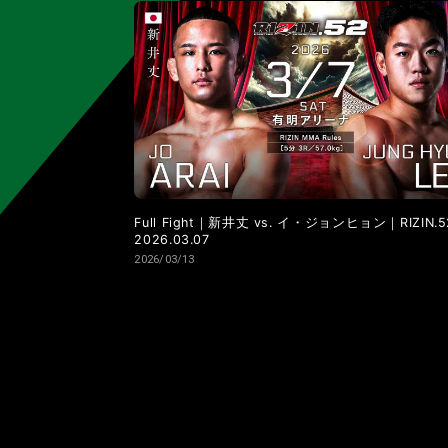
LANDMARK vol.11
LANDMARK vol.10
LANDMARK vol.4
LANDMARK vol.3
Full Fight｜新井丈 vs. イ・ジョンヒョン｜RIZIN.
2026.03.07
2026/03/13