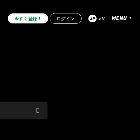
MENU
EN
今すぐ登録！
ログイン
JP
超RIZIN.4 真夏の喧嘩祭り
.53
RIZIN.52
RIZIN.51
RIZIN.44
RIZIN.43
RIZIN.42
.33
RIZIN.32
RIZIN.31
.22
RIZIN.21
RIZIN.20
RIZIN.10
RIZIN.9
RIZIN.8
2nd
TRIGGER 1st
LANDMARK vol.12