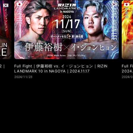
LANDMARK vol.9
LANDMARK vol.8
LANDMARK vol.7
LANDMARK vol.2
LANDMARK vol.1
52｜
Full Fight｜伊藤裕樹 vs. イ・ジョンヒョン｜RIZIN
Full
LANDMARK 10 in NAGOYA｜2024.11.17
2024.
2024/11/23
2024/0