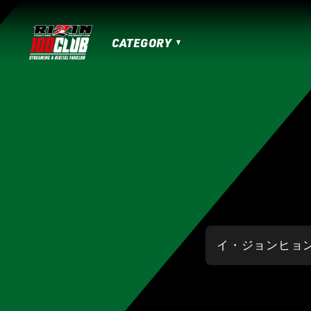
CATEGORY
MATCHES
HOME
TOPICS
MOVIE
IZAの舞
SARABAの宴
平成最後のや
RIZIN男祭り
超RIZIN.3
超RIZIN.2
RIZIN.50
RIZIN DECADE【 雷神番外地 / 
RIZIN.41
RIZIN.40
RIZIN.39
RI
RIZIN.30
RIZIN.29
RIZIN.28
RI
RIZIN.19
RIZIN.18
RIZIN.17
RIZI
RIZIN.7
RIZIN.6
RIZIN.5
RIZIN.
LANDMARK vol.17
LANDMARK vol.16