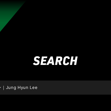
れんのか！
RIZIN師走の超強者祭り
超RIZIN.5 浪速の超復活祭り
超RIZIN
RIZIN WORLD SERIES in KOREA
RIZIN.54
RIZIN
SEARCH
RIZIN.49 】
RIZIN.48
RIZIN.47
RIZIN.46
RIZIN.45
ZIN.38
RIZIN.37
RIZIN.36
RIZIN.35
RIZIN.34
RIZIN
ZIN.27
RIZIN.26
RIZIN.25
RIZIN.24
RIZIN.23
RIZIN
N.16
RIZIN.15
RIZIN.14
RIZIN.13
RIZIN.12
RIZIN.11
4
RIZIN.3
RIZIN.2
RIZIN.1
TRIGGER 3rd
TRIGGER 
LANDMARK vol.15
LANDMARK vol.14
LANDMARK vol.13